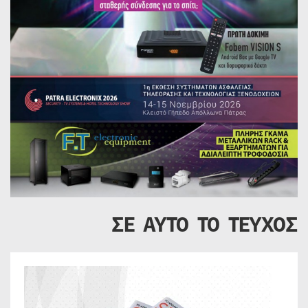
ΣΕ ΑΥΤΟ ΤΟ ΤΕΥΧΟΣ