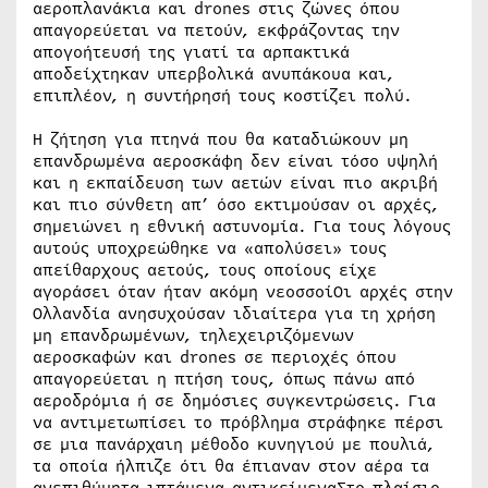
αεροπλανάκια και drones στις ζώνες όπου
απαγορεύεται να πετούν, εκφράζοντας την
απογοήτευσή της γιατί τα αρπακτικά
αποδείχτηκαν υπερβολικά ανυπάκουα και,
επιπλέον, η συντήρησή τους κοστίζει πολύ.
Η ζήτηση για πτηνά που θα καταδιώκουν μη
επανδρωμένα αεροσκάφη δεν είναι τόσο υψηλή
και η εκπαίδευση των αετών είναι πιο ακριβή
και πιο σύνθετη απ’ όσο εκτιμούσαν οι αρχές,
σημειώνει η εθνική αστυνομία. Για τους λόγους
αυτούς υποχρεώθηκε να «απολύσει» τους
απείθαρχους αετούς, τους οποίους είχε
αγοράσει όταν ήταν ακόμη νεοσσοίΟι αρχές στην
Ολλανδία ανησυχούσαν ιδιαίτερα για τη χρήση
μη επανδρωμένων, τηλεχειριζόμενων
αεροσκαφών και drones σε περιοχές όπου
απαγορεύεται η πτήση τους, όπως πάνω από
αεροδρόμια ή σε δημόσιες συγκεντρώσεις. Για
να αντιμετωπίσει το πρόβλημα στράφηκε πέρσι
σε μια πανάρχαιη μέθοδο κυνηγιού με πουλιά,
τα οποία ήλπιζε ότι θα έπιαναν στον αέρα τα