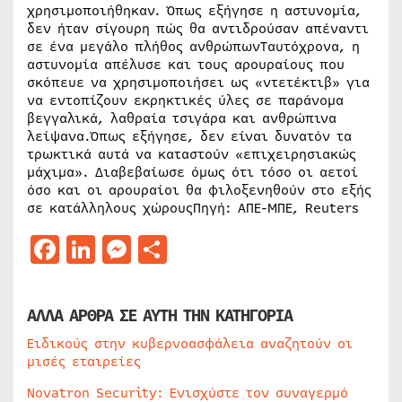
χρησιμοποιήθηκαν. Όπως εξήγησε η αστυνομία,
δεν ήταν σίγουρη πώς θα αντιδρούσαν απέναντι
σε ένα μεγάλο πλήθος ανθρώπωνΤαυτόχρονα, η
αστυνομία απέλυσε και τους αρουραίους που
σκόπευε να χρησιμοποιήσει ως «ντετέκτιβ» για
να εντοπίζουν εκρηκτικές ύλες σε παράνομα
βεγγαλικά, λαθραία τσιγάρα και ανθρώπινα
λείψανα.Όπως εξήγησε, δεν είναι δυνατόν τα
τρωκτικά αυτά να καταστούν «επιχειρησιακώς
μάχιμα». Διαβεβαίωσε όμως ότι τόσο οι αετοί
όσο και οι αρουραίοι θα φιλοξενηθούν στο εξής
σε κατάλληλους χώρουςΠηγή: ΑΠΕ-ΜΠΕ, Reuters
Facebook
LinkedIn
Messenger
Μοιραστείτε
ΑΛΛΑ ΑΡΘΡΑ ΣΕ ΑΥΤΗ ΤΗΝ ΚΑΤΗΓΟΡΙΑ
Ειδικούς στην κυβερνοασφάλεια αναζητούν οι
μισές εταιρείες
Novatron Security: Ενισχύστε τον συναγερμό