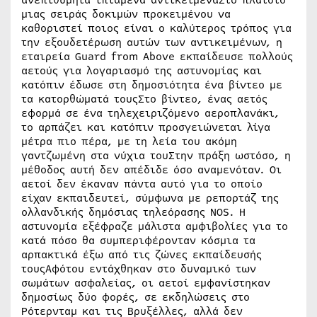
ανεπιθύμητα ιπτάμενα αντικείμεναΣτο πλαίσιο
μιας σειράς δοκιμών προκειμένου να
καθοριστεί ποιος είναι ο καλύτερος τρόπος για
την εξουδετέρωση αυτών των αντικειμένων, η
εταιρεία Guard from Above εκπαίδευσε πολλούς
αετούς για λογαριασμό της αστυνομίας και
κατόπιν έδωσε στη δημοσιότητα ένα βίντεο με
τα κατορθώματά τουςΣτο βίντεο, ένας αετός
εφορμά σε ένα τηλεχειριζόμενο αεροπλανάκι,
το αρπάζει και κατόπιν προσγειώνεται λίγα
μέτρα πιο πέρα, με τη λεία του ακόμη
γαντζωμένη στα νύχια τουΣτην πράξη ωστόσο, η
μέθοδος αυτή δεν απέδιδε όσο αναμενόταν. Οι
αετοί δεν έκαναν πάντα αυτό για το οποίο
είχαν εκπαιδευτεί, σύμφωνα με ρεπορτάζ της
ολλανδικής δημόσιας τηλεόρασης NOS. Η
αστυνομία εξέφραζε μάλιστα αμφιβολίες για το
κατά πόσο θα συμπεριφέρονταν κόσμια τα
αρπακτικά έξω από τις ζώνες εκπαίδευσής
τουςΑφότου εντάχθηκαν στο δυναμικό των
σωμάτων ασφαλείας, οι αετοί εμφανίστηκαν
δημοσίως δύο φορές, σε εκδηλώσεις στο
Ρότερνταμ και τις Βρυξέλλες, αλλά δεν