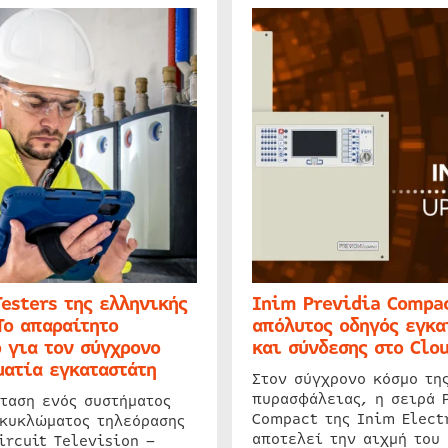
Testers της ελληνικής
Inim Previdia Compac
Το απαραίτητο
απόλυτος οδηγός εγκα
 για τον σύγχρονο
και σύνδεσης στο Clo
ατία εγκαταστάτη
Στον σύγχρονο κόσμο τη
πυρασφάλειας, η σειρά 
ταση ενός συστήματος
Compact της Inim Elect
 κυκλώματος τηλεόρασης
αποτελεί την αιχμή του 
ircuit Television –