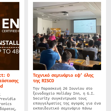
t: Ο
Τεχνικό σεμινάριο εφ’ όλης
τάστασης
της RISCO
ud
Την Παρασκευή 26 Ιουνίου στο
ξενοδοχείο Holiday Inn, η G.I.
ς
Security συγκέντρωσε τους
Previdia
επαγγελματίες της αγοράς για ένα
ronics
εκπαιδευτικό σεμινάριο πάνω
δόρατος,