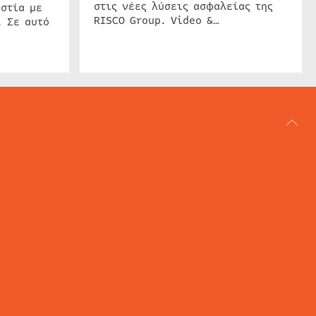
στις νέες λύσεις ασφαλείας της
στία με
RISCO Group. Video &…
. Σε αυτό
ΑΡΘΟΓΡΑΦΙΑ
REVIEWS
ACCESS CONTROL
IP SECURITY
ΕΓΚΑΤΑΣΤΑΣΕΙΣ
CCTV
ΚΑΜΕΡΕΣ
SECURITY SERVICES
MARITIME SECURITY
AVIATION SECURITY