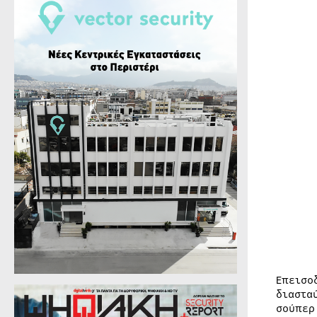
Επεισο
διαστα
σούπερ