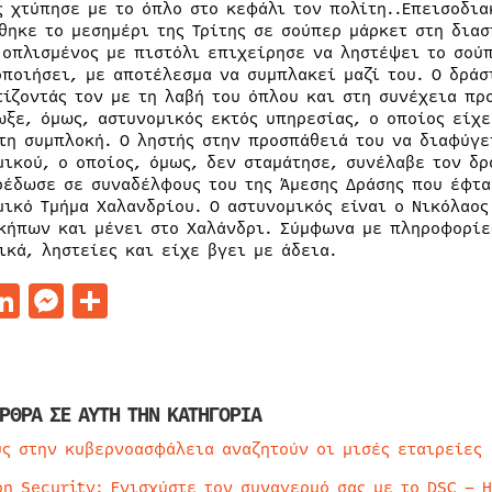
ς χτύπησε με το όπλο στο κεφάλι τον πολίτη..Επεισοδι
θηκε το μεσημέρι της Τρίτης σε σούπερ μάρκετ στη διασ
 οπλισμένος με πιστόλι επιχείρησε να ληστέψει το σού
οποιήσει, με αποτέλεσμα να συμπλακεί μαζί του. Ο δράσ
τίζοντάς τον με τη λαβή του όπλου και στη συνέχεια πρ
ωξε, όμως, αστυνομικός εκτός υπηρεσίας, ο οποίος είχ
τη συμπλοκή. Ο ληστής στην προσπάθειά του να διαφύγε
μικού, ο οποίος, όμως, δεν σταμάτησε, συνέλαβε τον δρ
ρέδωσε σε συναδέλφους του της Άμεσης Δράσης που έφτα
μικό Τμήμα Χαλανδρίου. Ο αστυνομικός είναι ο Νικόλαος
κήπων και μένει στο Χαλάνδρι. Σύμφωνα με πληροφορίε
ικά, ληστείες και είχε βγει με άδεια.
acebook
LinkedIn
Messenger
Μοιραστείτε
ΡΘΡΑ ΣΕ ΑΥΤΗ ΤΗΝ ΚΑΤΗΓΟΡΙΑ
ύς στην κυβερνοασφάλεια αναζητούν οι μισές εταιρείες
on Security: Ενισχύστε τον συναγερμό σας με το DSC – 