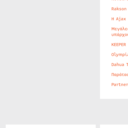
Rakson
Η Ajax
Μεγάλε
υπάρχο
KEEPER
Olympi
Dahua 
Παράτα
Partne