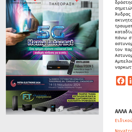
δράστη
σημειώ
Άνδρας
ακινητ
τραυμα
καταδί
πάνω σ
αστυνο
τον πα
Αστυνο
Αμπελο
ναρκωτ
F
ΑΛΛΑ Α
Ειδικο
Novatr