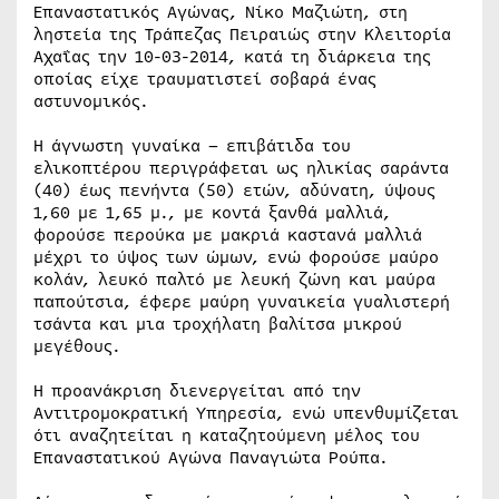
Επαναστατικός Αγώνας, Νίκο Μαζιώτη, στη
ληστεία της Τράπεζας Πειραιώς στην Κλειτορία
Αχαΐας την 10-03-2014, κατά τη διάρκεια της
οποίας είχε τραυματιστεί σοβαρά ένας
αστυνομικός.
Η άγνωστη γυναίκα – επιβάτιδα του
ελικοπτέρου περιγράφεται ως ηλικίας σαράντα
(40) έως πενήντα (50) ετών, αδύνατη, ύψους
1,60 με 1,65 μ., με κοντά ξανθά μαλλιά,
φορούσε περούκα με μακριά καστανά μαλλιά
μέχρι το ύψος των ώμων, ενώ φορούσε μαύρο
κολάν, λευκό παλτό με λευκή ζώνη και μαύρα
παπούτσια, έφερε μαύρη γυναικεία γυαλιστερή
τσάντα και μια τροχήλατη βαλίτσα μικρού
μεγέθους.
Η προανάκριση διενεργείται από την
Αντιτρομοκρατική Υπηρεσία, ενώ υπενθυμίζεται
ότι αναζητείται η καταζητούμενη μέλος του
Επαναστατικού Αγώνα Παναγιώτα Ρούπα.