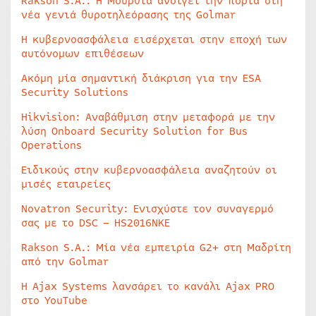
Rakson S.A.: Η Μούρθια ανοίγει την πόρτα στη
νέα γενιά θυροτηλεόρασης της Golmar
Η κυβερνοασφάλεια εισέρχεται στην εποχή των
αυτόνομων επιθέσεων
Ακόμη μία σημαντική διάκριση για την ESA
Security Solutions
Hikvision: Αναβάθμιση στην μεταφορά με την
λύση Onboard Security Solution for Bus
Operations
Ειδικούς στην κυβερνοασφάλεια αναζητούν οι
μισές εταιρείες
Novatron Security: Ενισχύστε τον συναγερμό
σας με το DSC – HS2016NKE
Rakson S.A.: Μία νέα εμπειρία G2+ στη Μαδρίτη
από την Golmar
Η Ajax Systems λανσάρει το κανάλι Ajax PRO
στο YouTube