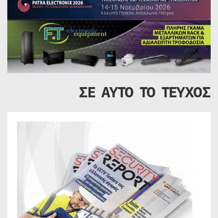
ΣΕ ΑΥΤΟ ΤΟ ΤΕΥΧΟΣ