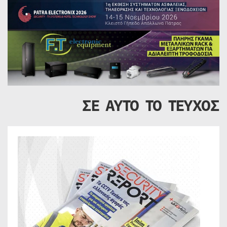
ΣΕ ΑΥΤΟ ΤΟ ΤΕΥΧΟΣ