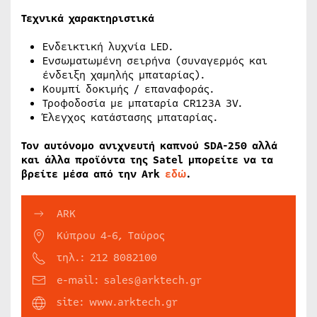
Τεχνικά χαρακτηριστικά
Ενδεικτική λυχνία LED.
Ενσωματωμένη σειρήνα (συναγερμός και
ένδειξη χαμηλής μπαταρίας).
Κουμπί δοκιμής / επαναφοράς.
Τροφοδοσία με μπαταρία CR123A 3V.
Έλεγχος κατάστασης μπαταρίας.
Τον αυτόνομο ανιχνευτή καπνού SDA-250 αλλά
και άλλα προϊόντα της Satel μπορείτε να τα
βρείτε μέσα από την Ark
εδώ
.
ARK
Κύπρου 4-6, Ταύρος
τηλ.: 212 8082100
e-mail: sales@arktech.gr
site: www.arktech.gr