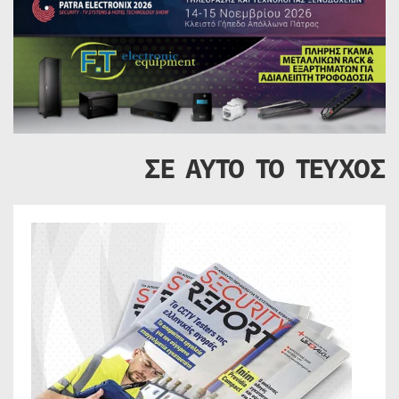
ΣΕ ΑΥΤΟ ΤΟ ΤΕΥΧΟΣ