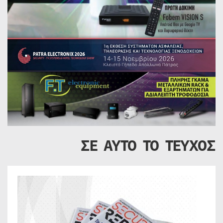
ΣΕ ΑΥΤΟ ΤΟ ΤΕΥΧΟΣ