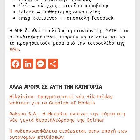
!lvl → έλεγχος επιπέδου πρόσβασης
!clear → καθαρισμός συνομιλίας
!msg <κείμενο> → αποστολή feedback
Η ARK διαθέτει πλήθος προϊόντων της SATEL που
οι ενδιαφερόμενοι μπορούν να τα δουν και να
τα προμηθευτούν μέσα από την ιστοσελίδα της
εδώ
.
Facebook
LinkedIn
Messenger
Μοιραστείτε
ΑΛΛΑ ΑΡΘΡΑ ΣΕ ΑΥΤΗ ΤΗΝ ΚΑΤΗΓΟΡΙΑ
Hikvision: Πραγματοποιεί νέο Hik-Friday
webinar για τα Guanlan AI Models
Rakson S.A.: Η Μούρθια ανοίγει την πόρτα στη
νέα γενιά θυροτηλεόρασης της Golmar
Η κυβερνοασφάλεια εισέρχεται στην εποχή των
αυτόνομων επιθέσεων