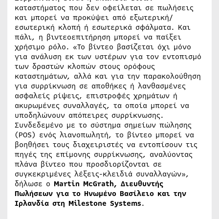
καταστήματος που δεν οφείλεται σε πωλήσεις
και μπορεί να προκύψει από εξωτερική/
εσωτερική κλοπή ή εσωτερικά σφάλματα. Και
πάλι, η βιντεοεπιτήρηση μπορεί να παίξει
χρήσιμο ρόλο. «Το βίντεο βασίζεται όχι μόνο
για ανάλυση εκ των υστέρων για τον εντοπισμό
των δραστών κλοπών στους ορόφους
καταστημάτων, αλλά και για την παρακολούθηση
για συρρίκνωση σε αποθήκες ή λανθασμένες
ασφαλείς ρίψεις, επιστροφές χρημάτων ή
ακυρωμένες συναλλαγές, τα οποία μπορεί να
υποδηλώνουν απόπειρες συρρίκνωσης.
Συνδεδεμένο με το σύστημα σημείων πώλησης
(POS) ενός λιανοπωλητή, το βίντεο μπορεί να
βοηθήσει τους διαχειριστές να εντοπίσουν τις
πηγές της επίμονης συρρίκνωσης, αναλύοντας
πλάνα βίντεο που προσδιορίζονται σε
συγκεκριμένες λέξεις-κλειδιά συναλλαγών»,
δήλωσε ο
Martin McGrath, Διευθυντής
Πωλήσεων για το Ηνωμένο Βασίλειο και την
Ιρλανδία στη Milestone Systems
.