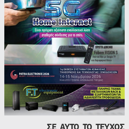
ΣΕ ΑΥΤΟ ΤΟ ΤΕΥΧΟΣ