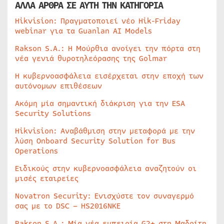
ΑΛΛΑ ΑΡΘΡΑ ΣΕ ΑΥΤΗ ΤΗΝ ΚΑΤΗΓΟΡΙΑ
Hikvision: Πραγματοποιεί νέο Hik-Friday
webinar για τα Guanlan AI Models
Rakson S.A.: Η Μούρθια ανοίγει την πόρτα στη
νέα γενιά θυροτηλεόρασης της Golmar
Η κυβερνοασφάλεια εισέρχεται στην εποχή των
αυτόνομων επιθέσεων
Ακόμη μία σημαντική διάκριση για την ESA
Security Solutions
Hikvision: Αναβάθμιση στην μεταφορά με την
λύση Onboard Security Solution for Bus
Operations
Ειδικούς στην κυβερνοασφάλεια αναζητούν οι
μισές εταιρείες
Novatron Security: Ενισχύστε τον συναγερμό
σας με το DSC – HS2016NKE
Rakson S.A.: Μία νέα εμπειρία G2+ στη Μαδρίτη