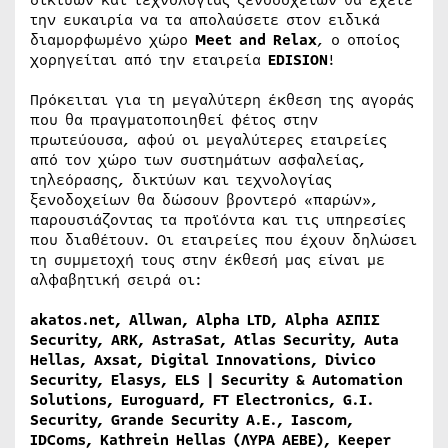
δικτύων και τεχνολογίας ξενοδοχείων θα έχετε
την ευκαιρία να τα απολαύσετε στον ειδικά
διαμορφωμένο χώρο
Meet
and
Relax
, ο οποίος
χορηγείται από την εταιρεία
EDISION
!
Πρόκειται για τη μεγαλύτερη έκθεση της αγοράς
που θα πραγματοποιηθεί φέτος στην
πρωτεύουσα, αφού οι μεγαλύτερες εταιρείες
από τον χώρο των συστημάτων ασφαλείας,
τηλεόρασης, δικτύων και τεχνολογίας
ξενοδοχείων θα δώσουν βροντερό «παρών»,
παρουσιάζοντας τα προϊόντα και τις υπηρεσίες
που διαθέτουν. Οι εταιρείες που έχουν δηλώσει
τη συμμετοχή τους στην έκθεσή μας είναι με
αλφαβητική σειρά οι:
akatos.net, Allwan, Alpha LTD, Alpha ΑΣΠΙΣ
Security, ARK, AstraSat, Atlas Security, Auta
Hellas, Axsat, Digital Innovations, Divico
Security, Elasys, ELS | Security & Automation
Solutions, Euroguard, FT Electronics, G.I.
Security, Grande Security Α.Ε., Iascom,
IDComs, Kathrein Hellas (ΛΥΡΑ ΑΕΒΕ), Keeper