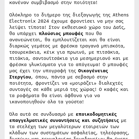
κανέναν συμβιβασμό στην ποιότητα!
Ολόκληρο το διήμερο της διεξαγωγής της Athens
Electronix 2024 έχουμε φροντίσει να μην σας
λείψει τίποτα! Στον εκθεσιακό χώρο του Δαΐς,
θα υπάρχει
πλούσιος μπουφές
που θα
ανανεώνεται, θα εμπλουτίζεται και θα είναι
διαρκώς γεμάτος με φρέσκα τραγανά μπισκότα,
τσουρεκάκια, κέικ για πρωινό, με πιτσάκια,
πιτάκια, σαντουϊτσάκια για μεσημεριανό και με
φρέσκα γλυκίσματα για το απόγευμα! Ο μπουφές
μας έχει την υπογραφή της
Οικογένειας
Στεργίου
, όπου, πάντα με σεβασμό στην
ποιότητα, φροντίζει να «μοιράζει» διαλεχτές
συνταγές σε κάθε μεριά της χώρας! Ο καφές και
τα ροφήματα θα είναι άφθονα για να
ικανοποιηθούν όλα τα γούστα!
Όλα αυτά σε συνδυασμό με
εποικοδομητικές
επαγγελματικές συναντήσεις και συζητήσεις
με
τα στελέχη των μεγαλύτερων εταιρειών των
κλάδων των συστημάτων ασφαλείας, τηλεόρασης,