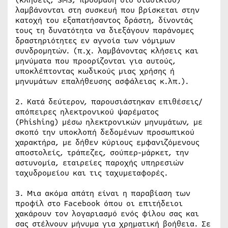
(κλήσεις, SMS, πρόσβαση στο διαδίκτυο)
λαμβάνονται στη συσκευή που βρίσκεται στην
κατοχή του εξαπατήσαντος δράστη, δίνοντάς
τους τη δυνατότητα να διεξάγουν παράνομες
δραστηριότητες εν αγνοία των νόμιμων
συνδρομητών. (π.χ. λαμβάνοντας κλήσεις και
μηνύματα που προορίζονται για αυτούς,
υποκλέπτοντας κωδικούς μιας χρήσης ή
μηνυμάτων επαλήθευσης ασφάλειας κ.λπ.).
2. Κατά δεύτερον, παρουσιάστηκαν επιθέσεις/
απόπειρες ηλεκτρονικού ψαρέματος
(Phishing) μέσω ηλεκτρονικών μηνυμάτων, με
σκοπό την υποκλοπή δεδομένων προσωπικού
χαρακτήρα, με δήθεν κύριους εμφανιζόμενους
αποστολείς, τράπεζες, σούπερ-μάρκετ, την
αστυνομία, εταιρείες παροχής υπηρεσιών
ταχυδρομείου και τις ταχυμεταφορές.
3. Μια ακόμα απάτη είναι η παραβίαση των
προφίλ στο Facebook όπου οι επιτήδειοι
χακάρουν τον λογαριασμό ενός φίλου σας και
σας στέλνουν μήνυμα για χρηματική βοήθεια. Σε