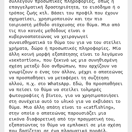
συλλέγουν προσωπικές πληροφορίες, όπως η
επαγγελματική δραστηριότητα, το εισόδημα ή ο
τρόπος ζωής κτλ. Βάσει του προφίλ που έχουν
σχηματίσει, χρησιμοποιούν και την πιο
ταιριαστή μέθοδο στόχευσης στο θύμα. Μια από
τις πιο κοινές μεθόδους είναι ο
κυβερνοαπατεώνας να χειραγωγεί
συναισθηματικά το θύμα του για να του στείλει
χρήματα, δώρα ή προσωπικές πληροφορίες. Μία
άλλη κοινή μορφή εξαπάτησης είναι το λεγόμενο
«sextortion», που ξεκινά ως μια συνηθισμένη
σχέση μεταξύ δύο ανθρώπων, που αρχίζουν να
γνωρίζουν ο ένας τον άλλον, μέχρι ο απατεώνας
να προσπαθήσει να μεταφέρει τη συζήτηση
αλλού, π.χ. στο WhatsApp. Εδώ, θα προσπαθήσει
να πείσει το θύμα να στείλει τολμηρές
φωτογραφίες ή βίντεο, για να χρησιμοποιήσει
στη συνέχεια αυτό το υλικό για να εκβιάσει το
θύμα. Μια άλλη απάτη είναι το «catfishing»,
στην οποία ο απατεώνας παρουσιάζει μια
εικόνα διαφορετική από την πραγματική του,
εξαπατώντας το θύμα να εμπλακεί σε μία σχέση
που βασίζεται σε ένα πλασματικό προφίλ.