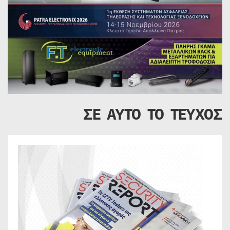
ΣΕ ΑΥΤΟ ΤΟ ΤΕΥΧΟΣ