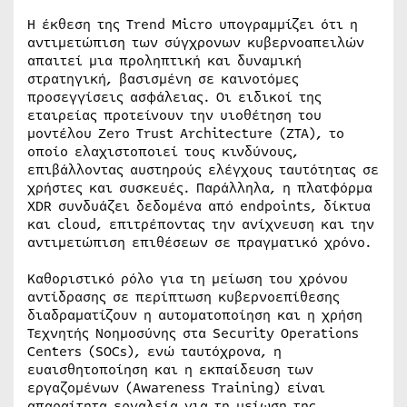
Η έκθεση της Trend Micro υπογραμμίζει ότι η
αντιμετώπιση των σύγχρονων κυβερνοαπειλών
απαιτεί μια προληπτική και δυναμική
στρατηγική, βασισμένη σε καινοτόμες
προσεγγίσεις ασφάλειας. Οι ειδικοί της
εταιρείας προτείνουν την υιοθέτηση του
μοντέλου Zero Trust Architecture (ZTA), το
οποίο ελαχιστοποιεί τους κινδύνους,
επιβάλλοντας αυστηρούς ελέγχους ταυτότητας σε
χρήστες και συσκευές. Παράλληλα, η πλατφόρμα
XDR συνδυάζει δεδομένα από endpoints, δίκτυα
και cloud, επιτρέποντας την ανίχνευση και την
αντιμετώπιση επιθέσεων σε πραγματικό χρόνο.
Καθοριστικό ρόλο για τη μείωση του χρόνου
αντίδρασης σε περίπτωση κυβερνοεπίθεσης
διαδραματίζουν η αυτοματοποίηση και η χρήση
Τεχνητής Νοημοσύνης στα Security Operations
Centers (SOCs), ενώ ταυτόχρονα, η
ευαισθητοποίηση και η εκπαίδευση των
εργαζομένων (Awareness Training) είναι
απαραίτητα εργαλεία για τη μείωση της