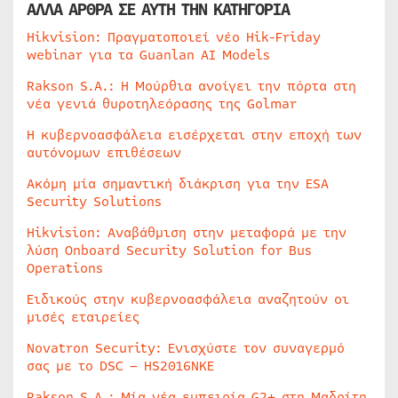
ΑΛΛΑ ΑΡΘΡΑ ΣΕ ΑΥΤΗ ΤΗΝ ΚΑΤΗΓΟΡΙΑ
Hikvision: Πραγματοποιεί νέο Hik-Friday
webinar για τα Guanlan AI Models
Rakson S.A.: Η Μούρθια ανοίγει την πόρτα στη
νέα γενιά θυροτηλεόρασης της Golmar
Η κυβερνοασφάλεια εισέρχεται στην εποχή των
αυτόνομων επιθέσεων
Ακόμη μία σημαντική διάκριση για την ESA
Security Solutions
Hikvision: Αναβάθμιση στην μεταφορά με την
λύση Onboard Security Solution for Bus
Operations
Ειδικούς στην κυβερνοασφάλεια αναζητούν οι
μισές εταιρείες
Novatron Security: Ενισχύστε τον συναγερμό
σας με το DSC – HS2016NKE
Rakson S.A.: Μία νέα εμπειρία G2+ στη Μαδρίτη