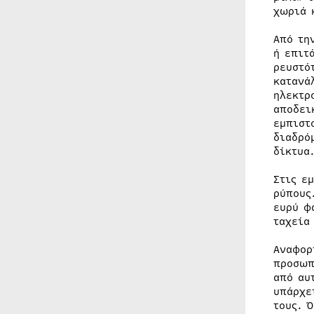
χωριά 
Από τη
ή επιτ
ρευστό
κατανά
ηλεκτρ
αποδει
εμπιστ
διαδρό
δίκτυα
Στις ε
ρύπους
ευρύ φ
ταχεία
Αναφορ
προσωπ
από αυ
υπάρχε
τους. 