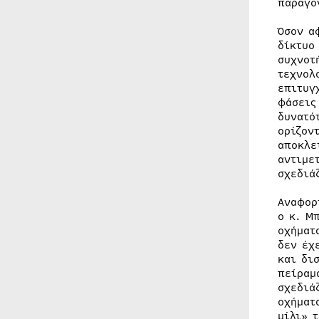
παράγο
Όσον α
δίκτυο
συχνοτ
τεχνολ
επιτυγ
φάσεις
δυνατό
ορίζον
αποκλε
αντιμε
σχεδιά
Αναφορ
ο κ. Μ
οχήματ
δεν έχ
και δι
πείραμ
σχεδιά
οχήματ
μίλι» 