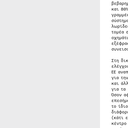
βεβαρη
και 80
γραμμέ
σύστημ
λωρίδε
τομέα 
οχημάτ
εξέφρα
συνεισ
Στη δι
ελέγχο
ΕΕ ανα
για τη
και άλ
για τα
Όσον α
επεσήμ
το ίδι
διάφορ
(κάτι 
κέντρο