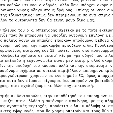
, το μέλλον συντείνει στην εικόνα ενός μεικτού τύπου 
ατά καθόλου τιμόνι ο οδηγός, αλλά δεν υπάρχει ακόμη η
τοκίνητο χωρίς οδηγό στους δρόμους. Επίσης οι νέες συ
 της ιδιοκτησίας: όπως δεν περιμένουμε σε ένα κτίριο 
λλον τα αυτοκίνητα δεν θα είναι μόνο δικά μας.
ν πλευρά του ο κ. Μπεκιάρης σχετικά με το πότε εκτιμά
ριξε πως θα μπορούσε να υπάρξει αυτόνομη επιλογή με 
ις πόλεις λόγω μη ύπαρξης επαρκών υποδομών. Βέβαια κ
τόνομη πέδηση, την παράκαμψη εμποδίων κ.λπ. Πρόσθεσε
Ευρωπαίους εταίρους και 15 πόλεις μέσα από προγράμμα
υκλοφορία οχήματα σε μεικτή κίνηση -με οδηγό που τηλε
κό επίπεδο η τεχνογνωσία είναι μεν έτοιμη, αλλά ακόμ
ές, την αποδοχή του κόσμου, αλλά και την απαραίτητη ν
 αυτόνομα οχήματα σε αστικό περιβάλλον επεσήμανε τρί
ερσυγκέντρωση χρηστών σε ένα σημείο 5G, όμως υπάρχει 
ατα αυτά δεν είμαστε σίγουροι ότι μπορούν να βασισθού
ήρες, έτσι σχεδιάζουμε κι άλλη αρχιτεκτονική.
γητής κ. Νανιόπουλος στην τοποθέτησή του επεσήμανε τι
τωπίζει στην Ελλάδα η αυτόνομη αυτοκίνηση, με τις πλη
νες αγροτικές περιοχές, προάστια κ.λπ. Η κάλυψη 5G ε
λικτες εφαρμογές, που θα χρησιμοποιούν και τους δύο τ