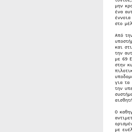
τόνισε
μην κρ
ένα αυ
έννοια
στο μέ
Από τη
υποστή
και στ
την αυ
με 69 
στην κ
πιλοτι
υποδομ
για τα
την υπ
συστήμ
αισθητ
Ο καθη
αντιμε
ορισμέ
με ευέ