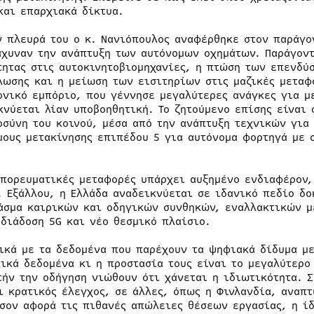
και επαρχιακά δίκτυα.
ν πλευρά του ο κ. Νανιόπουλος αναφέρθηκε στον παράγο
άχυναν την ανάπτυξη των αυτόνομων οχημάτων. Παράγοντ
τητας στις αυτοκινητοβιομηχανίες, η πτώση των επενδύ
λωσης και η μείωση των εισιτηρίων στις μαζικές μεταφο
ονικό εμπόριο, που γέννησε μεγαλύτερες ανάγκες για μ
κνύεται λίαν υποβοηθητική. Το ζητούμενο επίσης είναι 
οσύνη του κοινού, μέσα από την ανάπτυξη τεχνικών για
μους μετακίνησης επιπέδου 5 για αυτόνομα φορτηγά με 
.
μπορευματικές μεταφορές υπάρχει αυξημένο ενδιαφέρον,
. Εξάλλου, η Ελλάδα αναδεικνύεται σε ιδανικό πεδίο δ
άσμα καιρικών και οδηγικών συνθηκών, εναλλακτικών μ
 διάδοση 5G και νέο θεσμικό πλαίσιο.
ικά με τα δεδομένα που παρέχουν τα ψηφιακά δίδυμα με
ικά δεδομένα κι η προστασία τους είναι το μεγαλύτερο
τήν την οδήγηση νιώθουν ότι χάνεται η ιδιωτικότητα. 
ι κρατικός έλεγχος, σε άλλες, όπως η Φινλανδία, αναπ
Όσον αφορά τις πιθανές απώλειες θέσεων εργασίας, η ί