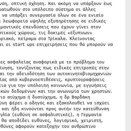
νση, οπτική όχληση. Και ακόμη να υπάρξουν έως
ωματωθούν στο υπόλοιπο σύστημα οι άλλες
ι να υπάρξει συνεργασία όλων σε ένα ενιαίο
με λεωφορεία υψηλής εξυπηρέτησης σε ειδικές
ημαντικές επενδύσεις που έχουν γίνει στον
στικούς χώρους, τις δοκιμές «έξυπνων»
ριακό, πείραμα στα Τρίκαλα. Κλείνοντας
ι οι start ups επιχειρήσεις που θα μπορούν να
δες ασφαλείας αναφορικά με το πρόβλημα του
ίνηση, τονίζοντας πως ειδικές επιτροπές στην
και την αδειοδότηση των αυτοκινητοβιομηχανιών
ίας από κυβερνοεπιθέσεις, κρυπτογραφήσεις
εια για την υπόλοιπη κοινωνία, με εγγυήσεις
ικών δεδομένων και την ανωνυμία των χρηστών.
ιο ατύχημα ή δυστύχημα, η δρ Βαρδάκη
ύνη φέρει ο οδηγός και εξακολουθεί να ισχύει
 και ήδη κινούνται προς αυτήν την κατεύθυνση
γλία (ευθύνη σε ασφαλιστικές), η Γερμανία
 θα αποδίδει ευθύνες, λογισμικό, χειριστή,
υθύνες αφορούν κατεξοχήν τον ανθρώπινο