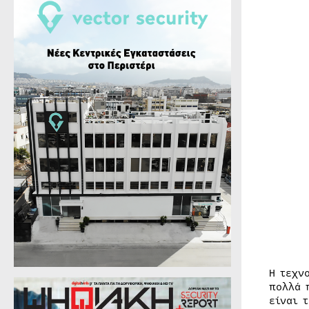
Η τεχν
πολλά 
είναι 