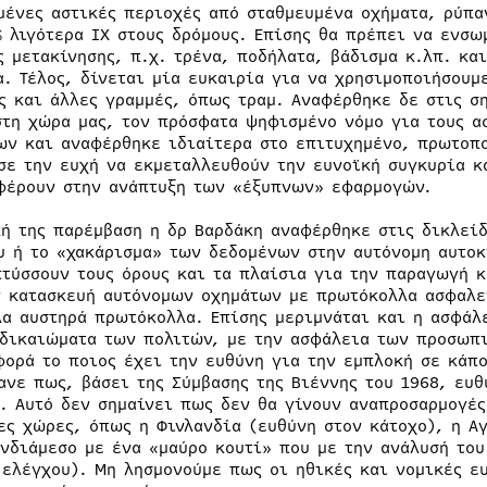
μένες αστικές περιοχές από σταθμευμένα οχήματα, ρύπα
% λιγότερα ΙΧ στους δρόμους. Επίσης θα πρέπει να ενσ
ς μετακίνησης, π.χ. τρένα, ποδήλατα, βάδισμα κ.λπ. κα
α. Τέλος, δίνεται μία ευκαιρία για να χρησιμοποιήσου
ς και άλλες γραμμές, όπως τραμ. Αναφέρθηκε δε στις σ
στη χώρα μας, τον πρόσφατα ψηφισμένο νόμο για τους α
ων και αναφέρθηκε ιδιαίτερα στο επιτυχημένο, πρωτοπο
σε την ευχή να εκμεταλλευθούν την ευνοϊκή συγκυρία κα
φέρουν στην ανάπτυξη των «έξυπνων» εφαρμογών.
κή της παρέμβαση η δρ Βαρδάκη αναφέρθηκε στις δικλεί
υ ή το «χακάρισμα» των δεδομένων στην αυτόνομη αυτοκ
πτύσσουν τους όρους και τα πλαίσια για την παραγωγή 
ν κατασκευή αυτόνομων οχημάτων με πρωτόκολλα ασφαλε
λα αυστηρά πρωτόκολλα. Επίσης μεριμνάται και η ασφάλ
 δικαιώματα των πολιτών, με την ασφάλεια των προσωπ
φορά το ποιος έχει την ευθύνη για την εμπλοκή σε κάπο
ανε πως, βάσει της Σύμβασης της Βιέννης του 1968, ευθ
ο. Αυτό δεν σημαίνει πως δεν θα γίνουν αναπροσαρμογές
ες χώρες, όπως η Φινλανδία (ευθύνη στον κάτοχο), η Αγ
ενδιάμεσο με ένα «μαύρο κουτί» που με την ανάλυσή του
 ελέγχου). Μη λησμονούμε πως οι ηθικές και νομικές ε