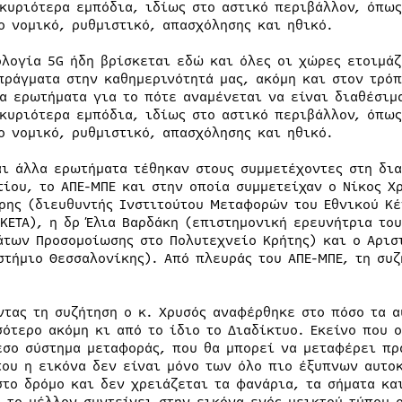
 κυριότερα εμπόδια, ιδίως στο αστικό περιβάλλον, όπως
ο νομικό, ρυθμιστικό, απασχόλησης και ηθικό.
ολογία 5G ήδη βρίσκεται εδώ και όλες οι χώρες ετοιμάζ
πράγματα στην καθημερινότητά μας, ακόμη και στον τρό
τα ερωτήματα για το πότε αναμένεται να είναι διαθέσιμ
 κυριότερα εμπόδια, ιδίως στο αστικό περιβάλλον, όπως
ο νομικό, ρυθμιστικό, απασχόλησης και ηθικό.
αι άλλα ερωτήματα τέθηκαν στους συμμετέχοντες στη δια
τίου, το ΑΠΕ-ΜΠΕ και στην οποία συμμετείχαν ο Νίκος Χ
ρης (διευθυντής Ινστιτούτου Μεταφορών του Εθνικού Κέ
ΕΚΕΤΑ), η δρ Έλια Βαρδάκη (επιστημονική ερευνήτρια το
άτων Προσοµοίωσης στο Πολυτεχνείο Κρήτης) και ο Αρισ
στήμιο Θεσσαλονίκης). Από πλευράς του ΑΠΕ-ΜΠΕ, τη συ
ντας τη συζήτηση ο κ. Χρυσός αναφέρθηκε στο πόσο τα α
σότερο ακόμη κι από το ίδιο το Διαδίκτυο. Εκείνο που ο
εσο σύστημα μεταφοράς, που θα μπορεί να μεταφέρει πρ
του η εικόνα δεν είναι μόνο των όλο πιο έξυπνων αυτο
στο δρόμο και δεν χρειάζεται τα φανάρια, τα σήματα κα