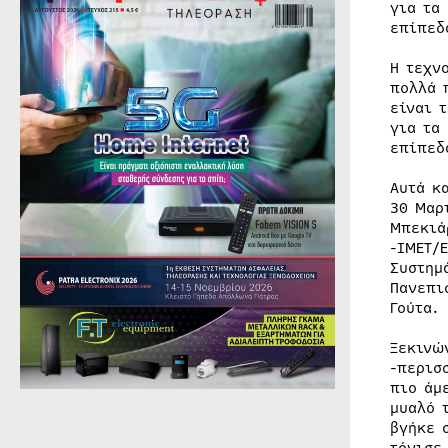
για τα
επίπεδ
Η τεχν
πολλά 
είναι 
για τα
επίπεδ
Αυτά κ
30 Μαρ
Μπεκιά
-ΙΜΕΤ/
Συστηµ
Πανεπι
Γούτα.
Ξεκινώ
-περισ
πιο άμ
μυαλό 
βγήκε 