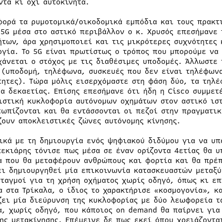
ντα κι όχι αυτοκίνητα.
φορά τα ρυμοτομικά/οικοδομικά εμπόδια και τους πρακτ
 5G μέσα στο αστικό περιβάλλον ο κ. Χρυσός επεσήμανε
ήτων, άρα χρησιμοποιεί και τις μικρότερες συχνότητες 
ογία. Το 5G είναι πρωτίστως ο τρόπος που μπορούμε να
χάνεται ο στόχος με τις διαθέσιμες υποδομές. Άλλωστε 
 (υποδομή, τηλέφωνα, συσκευές που δεν είναι τηλέφωνα
τητες). Τώρα μόλις εισερχόμαστε στη φάση δύο, τα τηλ
τα δεκαετίας. Επίσης επεσήμανε ότι ήδη η Cisco συμμετ
ιστική κυκλοφορία αυτόνομων οχημάτων στον αστικό ιστ
τωπίζονται και θα εντάσσονται οι πεζοί στην πραγματικ
ζουν αποκλειστικές ζώνες αυτόνομης κίνησης.
ικά με τη δημιουργία ενός ψηφιακού διδύμου για να υπ
πεκιάρης τόνισε πως μέσα σε έναν ορίζοντα 4ετίας θα 
α που θα μεταφέρουν ανθρώπους και φορτία και θα πρέπ
ει δημιουργηθεί μία επικοινωνία κατασκευαστών μεταξύ
σταγμοί για τη χρήση οχήματος χωρίς οδηγό, όπως κι επ
α στα Τρίκαλα, ο ίδιος το χαρακτήρισε «κοσμογονία», κ
ζει μία διεύρυνση της κυκλοφορίας με δύο λεωφορεία τα
α, χωρίς οδηγό, που κάποιος on demand θα παίρνει για 
της μετακίνησης. Επέμεινε δε πως εκεί όπου χρειάζοντα