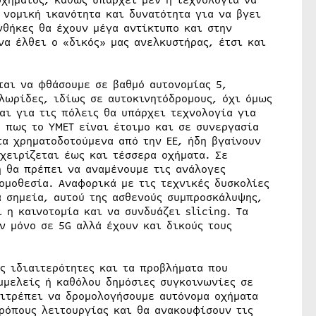
οχήματος, καθώς υπάρχει μεν η τεχνολογία να
 νομική ικανότητα και δυνατότητα για να βγει
νθήκες θα έχουν μέγα αντίκτυπο και στην
να έλθει ο «δικός» μας ανελκυστήρας, έτσι και
ται να φθάσουμε σε βαθμό αυτονομίας 5,
λωρίδες, ιδίως σε αυτοκινητόδρομους, όχι όμως
αι για τις πόλεις θα υπάρχει τεχνολογία για
 πως το ΥΜΕΤ είναι έτοιμο και σε συνεργασία
τα χρηματοδοτούμενα από την ΕΕ, ήδη βγαίνουν
χειρίζεται έως και τέσσερα οχήματα. Σε
η θα πρέπει να αναμένουμε τις ανάλογες
ομοθεσία. Αναφορικά με τις τεχνικές δυσκολίες
α σημεία, αυτού της ασθενούς συμπροσκάλυψης,
η καινοτομία και να συνδυάζει slicing. Τα
ν μόνο σε 5G αλλά έχουν και δικούς τους
ς ιδιαιτερότητες και τα προβλήματα που
μμελείς ή καθόλου δημόσιες συγκοινωνίες σε
πιτρέπει να δρομολογήσουμε αυτόνομα οχήματα
ρόπους λειτουργίας και θα ανακουφίσουν τις