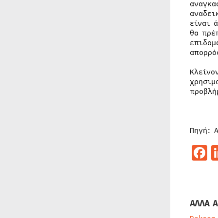
αναγκα
αναδει
είναι 
θα πρέ
επιδομ
απορρό
Κλείνο
χρησιμ
προβλή
Πηγή: 
F
ΑΛΛΑ Α