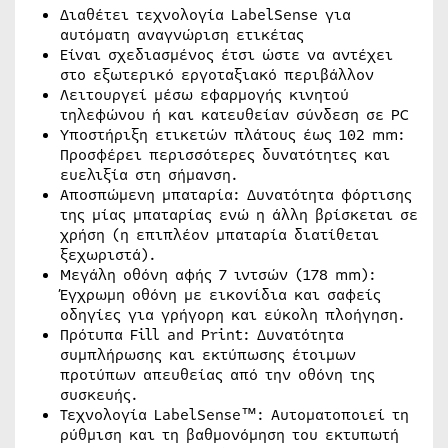
Διαθέτει τεχνολογία LabelSense για
αυτόματη αναγνώριση ετικέτας
Είναι σχεδιασμένος έτσι ώστε να αντέχει
στο εξωτερικό εργοταξιακό περιβάλλον
Λειτουργεί μέσω εφαρμογής κινητού
τηλεφώνου ή και κατευθείαν σύνδεση σε PC
Υποστήριξη ετικετών πλάτους έως 102 mm:
Προσφέρει περισσότερες δυνατότητες και
ευελιξία στη σήμανση.
Αποσπώμενη μπαταρία: Δυνατότητα φόρτισης
της μίας μπαταρίας ενώ η άλλη βρίσκεται σε
χρήση (η επιπλέον μπαταρία διατίθεται
ξεχωριστά).
Μεγάλη οθόνη αφής 7 ιντσών (178 mm):
Έγχρωμη οθόνη με εικονίδια και σαφείς
οδηγίες για γρήγορη και εύκολη πλοήγηση.
Πρότυπα Fill and Print: Δυνατότητα
συμπλήρωσης και εκτύπωσης έτοιμων
προτύπων απευθείας από την οθόνη της
συσκευής.
Τεχνολογία LabelSense™: Αυτοματοποιεί τη
ρύθμιση και τη βαθμονόμηση του εκτυπωτή