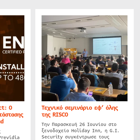
t: Ο
Τεχνικό σεμινάριο εφ’ όλης
τάστασης
της RISCO
ud
Την Παρασκευή 26 Ιουνίου στο
ξενοδοχείο Holiday Inn, η G.I.
ς
Security συγκέντρωσε τους
Previdia