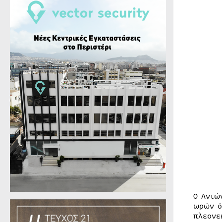
Ο Αντώ
ωρών ό
πλεονε