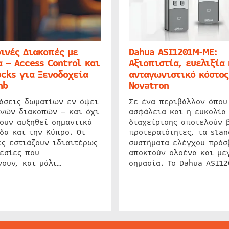
ινές Διακοπές με
Dahua ASI1201M-ME:
 – Access Control και
Αξιοπιστία, ευελιξία 
cks για Ξενοδοχεία
ανταγωνιστικό κόστος
nb
Novatron
ιάσεις δωματίων εν όψει
Σε ένα περιβάλλον όπου
ινών διακοπών – και όχι
ασφάλεια και η ευκολία
ουν αυξηθεί σημαντικά
διαχείρισης αποτελούν 
δα και την Κύπρο. Οι
προτεραιότητες, τα stan
ς εστιάζουν ιδιαιτέρως
συστήματα ελέγχου πρόσ
εσίες που
αποκτούν ολοένα και με
ουν, και μάλι…
σημασία. Το Dahua ASI1