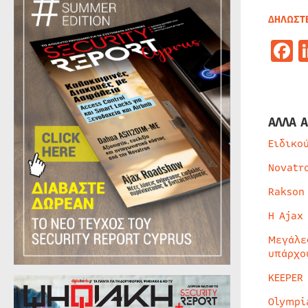
ΔΗΛΩΣΤ
F
ΑΛΛΑ Α
Ειδικο
Novatr
Rakson
Η Ajax
Μεγάλε
υπάρχο
KEEPER
Olympi