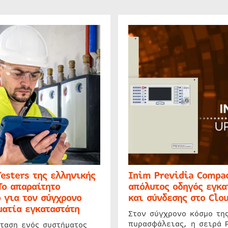
Testers της ελληνικής
Inim Previdia Compac
Το απαραίτητο
απόλυτος οδηγός εγκα
 για τον σύγχρονο
και σύνδεσης στο Clo
ατία εγκαταστάτη
Στον σύγχρονο κόσμο τη
πυρασφάλειας, η σειρά 
ταση ενός συστήματος