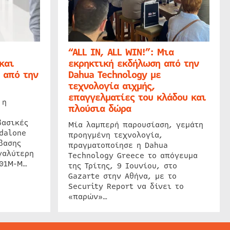
“ALL IN, ALL WIN!”: Μια
και
εκρηκτική εκδήλωση από την
 από την
Dahua Technology με
τεχνολογία αιχμής,
επαγγελματίες του κλάδου και
 η
πλούσια δώρα
βασικές
Μία λαμπερή παρουσίαση, γεμάτη
dalone
προηγμένη τεχνολογία,
βασης
πραγματοποίησε η Dahua
γαλύτερη
Technology Greece το απόγευμα
201M-M…
της Τρίτης, 9 Ιουνίου, στο
Gazarte στην Αθήνα, με το
Security Report να δίνει το
«παρών»…