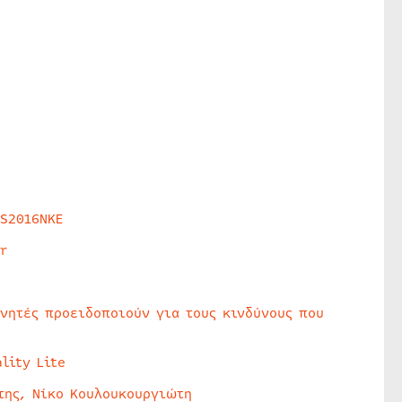
HS2016NKE
r
υνητές προειδοποιούν για τους κινδύνους που
lity Lite
της, Νίκο Κουλουκουργιώτη