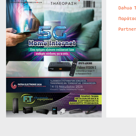
Dahua 
Παράτα
Partne