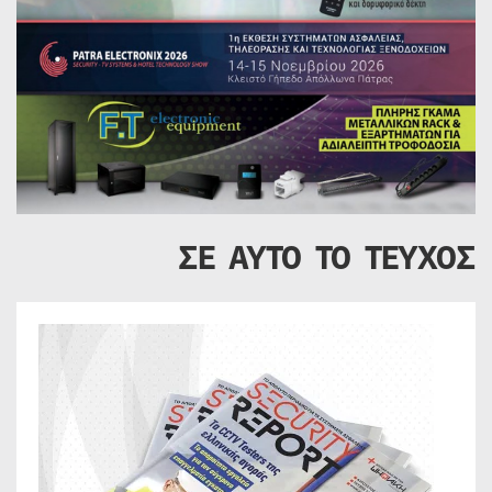
ΣΕ ΑΥΤΟ ΤΟ ΤΕΥΧΟΣ