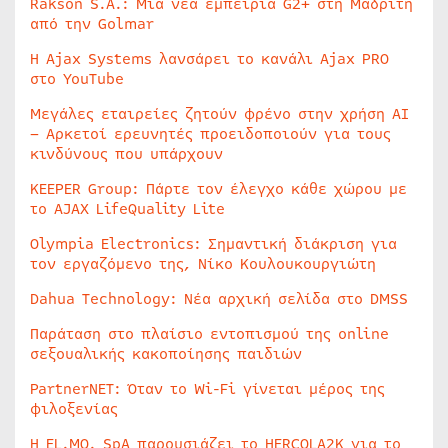
Rakson S.A.: Μία νέα εμπειρία G2+ στη Μαδρίτη
από την Golmar
Η Ajax Systems λανσάρει το κανάλι Ajax PRO
στο YouTube
Μεγάλες εταιρείες ζητούν φρένο στην χρήση AI
– Αρκετοί ερευνητές προειδοποιούν για τους
κινδύνους που υπάρχουν
KEEPER Group: Πάρτε τον έλεγχο κάθε χώρου με
το AJAX LifeQuality Lite
Olympia Electronics: Σημαντική διάκριση για
τον εργαζόμενο της, Νίκο Κουλουκουργιώτη
Dahua Technology: Νέα αρχική σελίδα στο DMSS
Παράταση στο πλαίσιο εντοπισμού της online
σεξουαλικής κακοποίησης παιδιών
PartnerNET: Όταν το Wi-Fi γίνεται μέρος της
φιλοξενίας
Η EL.MO. SpA παρουσιάζει το HERCOLA2K για το