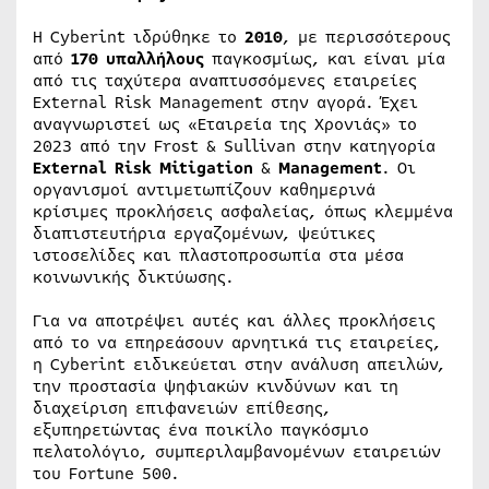
Η Cyberint ιδρύθηκε το
2010
, με περισσότερους
από
170 υπαλλήλους
παγκοσμίως, και είναι μία
από τις ταχύτερα αναπτυσσόμενες εταιρείες
External Risk Management στην αγορά. Έχει
αναγνωριστεί ως «Εταιρεία της Χρονιάς» το
2023 από την Frost & Sullivan στην κατηγορία
External Risk Mitigation
&
Management
. Οι
οργανισμοί αντιμετωπίζουν καθημερινά
κρίσιμες προκλήσεις ασφαλείας, όπως κλεμμένα
διαπιστευτήρια εργαζομένων, ψεύτικες
ιστοσελίδες και πλαστοπροσωπία στα μέσα
κοινωνικής δικτύωσης.
Για να αποτρέψει αυτές και άλλες προκλήσεις
από το να επηρεάσουν αρνητικά τις εταιρείες,
η Cyberint ειδικεύεται στην ανάλυση απειλών,
την προστασία ψηφιακών κινδύνων και τη
διαχείριση επιφανειών επίθεσης,
εξυπηρετώντας ένα ποικίλο παγκόσμιο
πελατολόγιο, συμπεριλαμβανομένων εταιρειών
του Fortune 500.