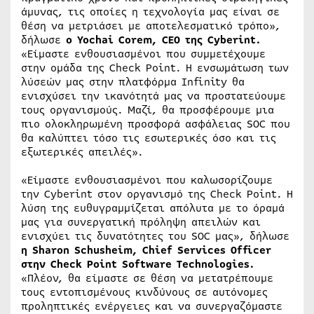
άμυνας, τις οποίες η τεχνολογία μας είναι σε
θέση να μετριάσει με αποτελεσματικό τρόπο»,
δήλωσε
ο Yochai Corem, CEO της Cyberint.
«Είμαστε ενθουσιασμένοι που συμμετέχουμε
στην ομάδα της Check Point. Η ενσωμάτωση των
λύσεών μας στην πλατφόρμα Infinity θα
ενισχύσει την ικανότητά μας να προστατεύουμε
τους οργανισμούς. Μαζί, θα προσφέρουμε μια
πιο ολοκληρωμένη προσφορά ασφάλειας SOC που
θα καλύπτει τόσο τις εσωτερικές όσο και τις
εξωτερικές απειλές».
«Είμαστε ενθουσιασμένοι που καλωσορίζουμε
την Cyberint στον οργανισμό της Check Point. Η
λύση της ευθυγραμμίζεται απόλυτα με το όραμά
μας για συνεργατική πρόληψη απειλών και
ενισχύει τις δυνατότητες του SOC μας», δήλωσε
η Sharon Schusheim, Chief Services Officer
στην Check Point Software Technologies.
«Πλέον, θα είμαστε σε θέση να μετατρέπουμε
τους εντοπισμένους κινδύνους σε αυτόνομες
προληπτικές ενέργειες και να συνεργαζόμαστε