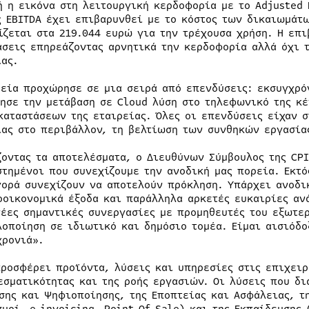
ή η εικόνα στη λειτουργική κερδοφορία με το Adjusted 
ς EBITDA έχει επιβαρυνθεί με το κόστος των δικαιωμάτω
ίζεται στα 219.044 ευρώ για την τρέχουσα χρήση. Η επ
άσεις επηρεάζοντας αρνητικά την κερδοφορία αλλά όχι τ
ίας.
ρεία προχώρησε σε μια σειρά από επενδύσεις: εκσυγχρό
ησε την μετάβαση σε Cloud λύση στο τηλεφωνικό της κέ
καταστάσεων της εταιρείας. Όλες οι επενδύσεις είχαν 
ίας στο περιβάλλον, τη βελτίωση των συνθηκών εργασία
ζοντας τα αποτελέσματα, ο Διευθύνων Σύμβουλος της CP
στημένοι που συνεχίζουμε την ανοδική μας πορεία. Εκτό
γορά συνεχίζουν να αποτελούν πρόκληση. Υπάρχει ανοδικ
οοικονομικά έξοδα και παράλληλα αρκετές ευκαιρίες αν
νέες σημαντικές συνεργασίες με προμηθευτές του εξωτε
λοποίηση σε ιδιωτικό και δημόσιο τομέα. Είμαι αισιόδο
χρονιά».
προσφέρει προϊόντα, λύσεις και υπηρεσίες στις επιχειρ
εσματικότητας και της ροής εργασιών. Οι λύσεις που δι
σης και Ψηφιοποίησης, της Εποπτείας και Ασφάλειας, τ