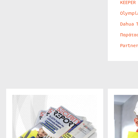
KEEPER
Olympi
Dahua 
Παράτα
Partne