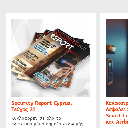
Security Report Cyprus,
Καλοκαιρ
Τεύχος 21
Ασφάλεια
Smart Lo
Κυκλοφορεί σε όλα τα
και Airb
εξειδικευμένα σημεία διανομής