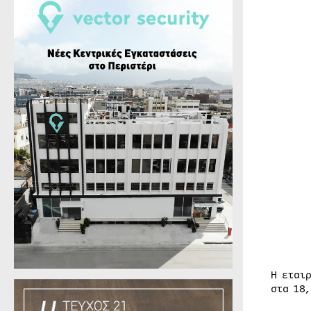
Η εται
στα 18