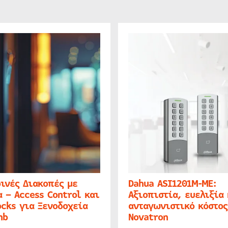
ινές Διακοπές με
Dahua ASI1201M-ME:
 – Access Control και
Αξιοπιστία, ευελιξία 
cks για Ξενοδοχεία
ανταγωνιστικό κόστος
nb
Novatron