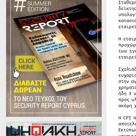
Σταθερ
δείκτη
υπολογ
καταστ
εταιρε
Η εται
προχώρ
των εγ
εταιρε
Σχολιά
ευχαρι
στην α
χρηματ
ήδη 3 
προς υ
ακόμη 
H CPI 
αποτελ
Εκτύπω