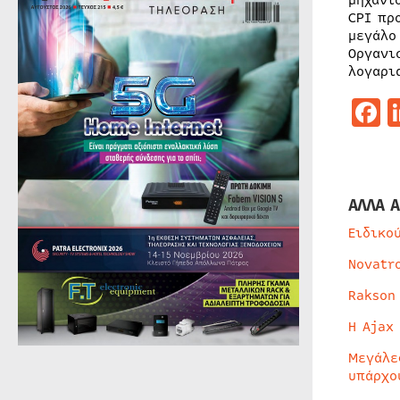
μηχανι
CPI πρ
μεγάλο
Οργανι
λογαρι
F
ΑΛΛΑ Α
Ειδικο
Novatr
Rakson
Η Ajax
Μεγάλε
υπάρχο