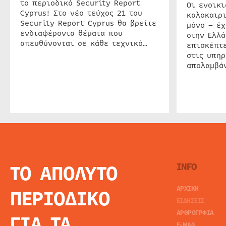
το περιοδικό Security Report
Οι ενοικ
Cyprus! Στο νέο τεύχος 21 του
καλοκαιρ
Security Report Cyprus θα βρείτε
μόνο – έχ
ενδιαφέροντα θέματα που
στην Ελλά
απευθύνονται σε κάθε τεχνικό…
επισκέπτε
στις υπηρ
απολαμβάν
ΤΟ ΑΠΟΛΥΤΟ
INFO
ΑΡΧΙΚΗ
ΠΕΡΙΟΔΙΚΟ
ΕΙΔΗΣΕΙΣ
ΑΡΘΡΟΓΡΦΙΑ
ΓΙΑ ΤΑ
E-MAG