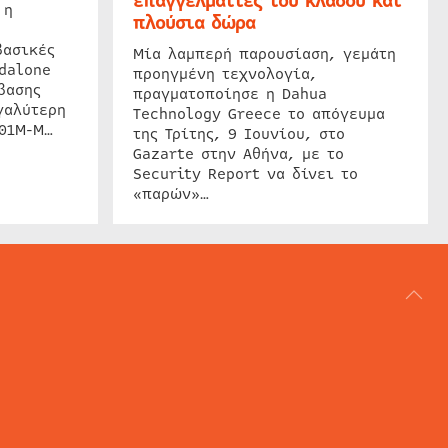
επαγγελματίες του κλάδου και
 η
πλούσια δώρα
βασικές
Μία λαμπερή παρουσίαση, γεμάτη
dalone
προηγμένη τεχνολογία,
βασης
πραγματοποίησε η Dahua
γαλύτερη
Technology Greece το απόγευμα
201M-M…
της Τρίτης, 9 Ιουνίου, στο
Gazarte στην Αθήνα, με το
Security Report να δίνει το
«παρών»…
ΑΡΘΟΓΡΑΦΙΑ
REVIEWS
ACCESS CONTROL
IP SECURITY
ΕΓΚΑΤΑΣΤΑΣΕΙΣ