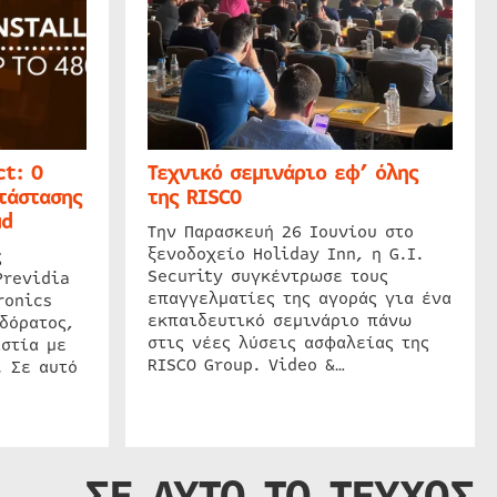
t: Ο
Τεχνικό σεμινάριο εφ’ όλης
τάστασης
της RISCO
ud
Την Παρασκευή 26 Ιουνίου στο
ξενοδοχείο Holiday Inn, η G.I.
ς
Security συγκέντρωσε τους
Previdia
επαγγελματίες της αγοράς για ένα
ronics
εκπαιδευτικό σεμινάριο πάνω
δόρατος,
στις νέες λύσεις ασφαλείας της
στία με
RISCO Group. Video &…
. Σε αυτό
ΣΕ ΑΥΤΟ ΤΟ ΤΕΥΧΟΣ