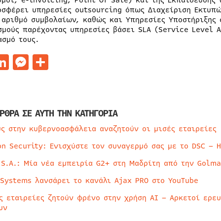
σμοί, e-invoicing, Point Of Sale) και της Εκπαίδευσης 
οσφέρει υπηρεσίες outsourcing όπως Διαχείριση Εκτυπ
 αριθμό συμβολαίων, καθώς και Υπηρεσίες Υποστήριξης 
σμούς παρέχοντας υπηρεσίες βάσει SLA (Service Level 
ασμό τους.
acebook
LinkedIn
Messenger
Μοιραστείτε
ΡΘΡΑ ΣΕ ΑΥΤΗ ΤΗΝ ΚΑΤΗΓΟΡΙΑ
ύς στην κυβερνοασφάλεια αναζητούν οι μισές εταιρείες
on Security: Ενισχύστε τον συναγερμό σας με το DSC – 
 S.A.: Μία νέα εμπειρία G2+ στη Μαδρίτη από την Golma
 Systems λανσάρει το κανάλι Ajax PRO στο YouTube
ς εταιρείες ζητούν φρένο στην χρήση AI – Αρκετοί ερε
υν