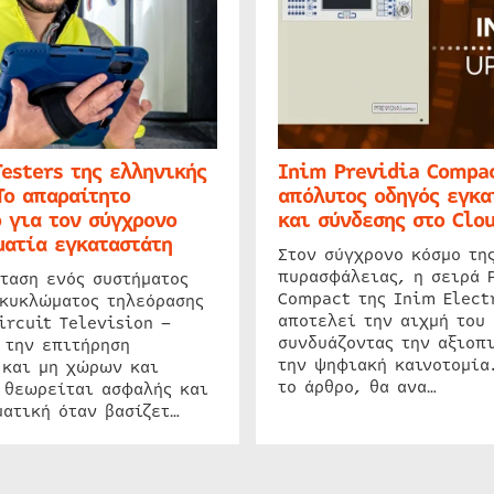
Testers της ελληνικής
Inim Previdia Compac
Το απαραίτητο
απόλυτος οδηγός εγκα
 για τον σύγχρονο
και σύνδεσης στο Clo
ατία εγκαταστάτη
Στον σύγχρονο κόσμο τη
πυρασφάλειας, η σειρά 
ταση ενός συστήματος
Compact της Inim Elect
 κυκλώματος τηλεόρασης
αποτελεί την αιχμή του 
ircuit Television –
συνδυάζοντας την αξιοπι
 την επιτήρηση
την ψηφιακή καινοτομία
 και μη χώρων και
το άρθρο, θα ανα…
 θεωρείται ασφαλής και
ατική όταν βασίζετ…