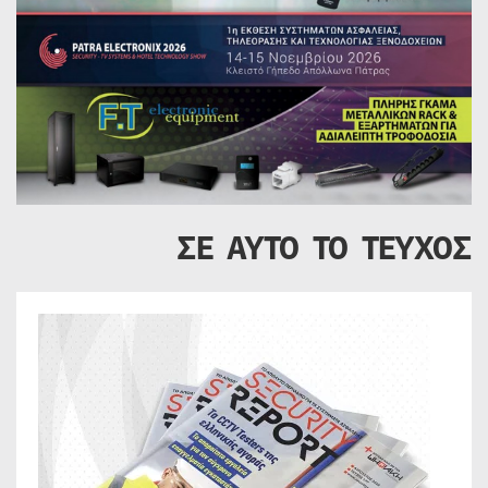
ΣΕ ΑΥΤΟ ΤΟ ΤΕΥΧΟΣ