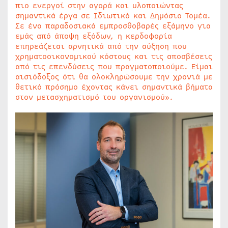
πιο ενεργοί στην αγορά και υλοποιώντας
σημαντικά έργα σε Ιδιωτικό και Δημόσιο Τομέα.
Σε ένα παραδοσιακά εμπροσθοβαρές εξάμηνο για
εμάς από άποψη εξόδων, η κερδοφορία
επηρεάζεται αρνητικά από την αύξηση που
χρηματοοικονομικού κόστους και τις αποσβέσεις
από τις επενδύσεις που πραγματοποιούμε. Είμαι
αισιόδοξος ότι θα ολοκληρώσουμε την χρονιά με
θετικό πρόσημο έχοντας κάνει σημαντικά βήματα
στον μετασχηματισμό του οργανισμού».