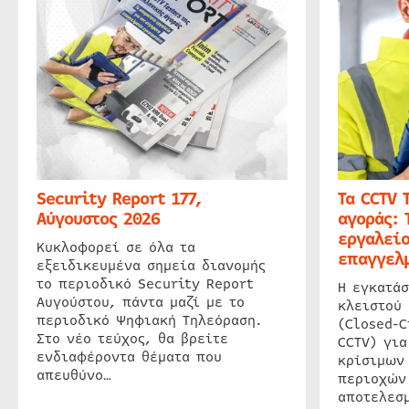
Security Report 177,
Τα CCTV 
Αύγουστος 2026
αγοράς: 
εργαλείο
Κυκλοφορεί σε όλα τα
επαγγελμ
εξειδικευμένα σημεία διανομής
το περιοδικό Security Report
Η εγκατάσ
Αυγούστου, πάντα μαζί με το
κλειστού
περιοδικό Ψηφιακή Τηλεόραση.
(Closed-C
Στο νέο τεύχος, θα βρείτε
CCTV) για
ενδιαφέροντα θέματα που
κρίσιμων
απευθύνο…
περιοχών
αποτελεσμ