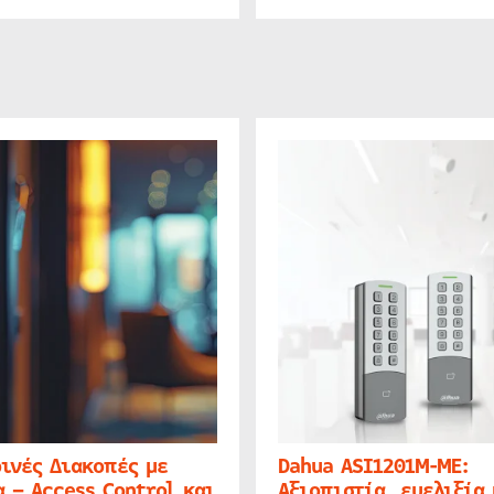
ινές Διακοπές με
Dahua ASI1201M-ME:
 – Access Control και
Αξιοπιστία, ευελιξία 