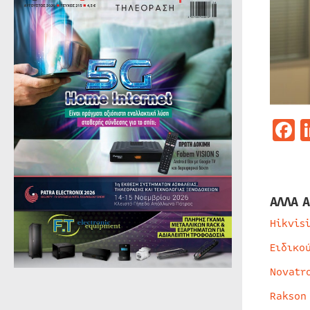
F
ΑΛΛΑ Α
Hikvis
Ειδικο
Novatr
Rakson