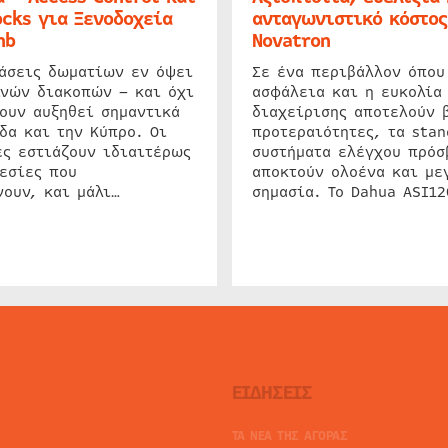
cks για Ξενοδοχεία
ανταγωνιστικό κόστος
nb
Novatron
ιάσεις δωματίων εν όψει
Σε ένα περιβάλλον όπου
ινών διακοπών – και όχι
ασφάλεια και η ευκολία
ουν αυξηθεί σημαντικά
διαχείρισης αποτελούν 
δα και την Κύπρο. Οι
προτεραιότητες, τα stan
ς εστιάζουν ιδιαιτέρως
συστήματα ελέγχου πρόσ
εσίες που
αποκτούν ολοένα και με
ουν, και μάλι…
σημασία. Το Dahua ASI1
ΕΙΔΗΣΕΙΣ
ΤΑ ΝΕΑ ΤΗΣ ΑΓΟΡΑΣ