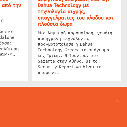
 από την
Dahua Technology με
τεχνολογία αιχμής,
επαγγελματίες του κλάδου και
 η
πλούσια δώρα
βασικές
Μία λαμπερή παρουσίαση, γεμάτη
dalone
προηγμένη τεχνολογία,
βασης
πραγματοποίησε η Dahua
γαλύτερη
Technology Greece το απόγευμα
201M-M…
της Τρίτης, 9 Ιουνίου, στο
Gazarte στην Αθήνα, με το
Security Report να δίνει το
«παρών»…
ΑΡΘΟΓΡΑΦΙΑ
REVIEWS