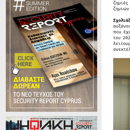
ζημιές
ζημιών
Σχολιά
αυξάνο
που έχ
του 20
λειτου
ανεκτέ