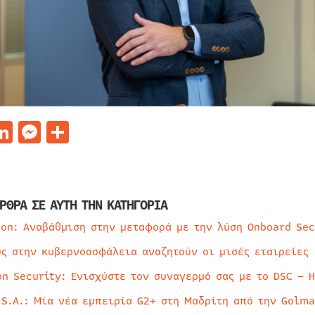
acebook
LinkedIn
Messenger
Μοιραστείτε
ΡΘΡΑ ΣΕ ΑΥΤΗ ΤΗΝ ΚΑΤΗΓΟΡΙΑ
ion: Αναβάθμιση στην μεταφορά με την λύση Onboard Sec
ύς στην κυβερνοασφάλεια αναζητούν οι μισές εταιρείες
on Security: Ενισχύστε τον συναγερμό σας με το DSC – 
 S.A.: Μία νέα εμπειρία G2+ στη Μαδρίτη από την Golma