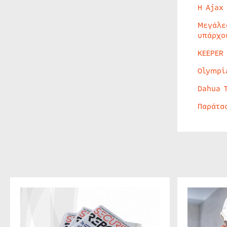
Η Ajax
Μεγάλε
υπάρχο
KEEPER
Olympi
Dahua 
Παράτα