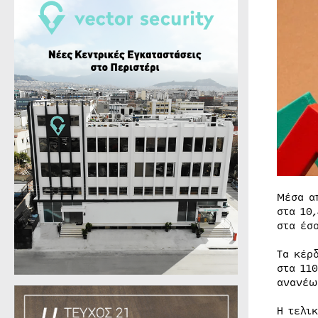
Μέσα α
στα 10
στα έσ
Τα κέρ
στα 11
ανανέω
Η τελι