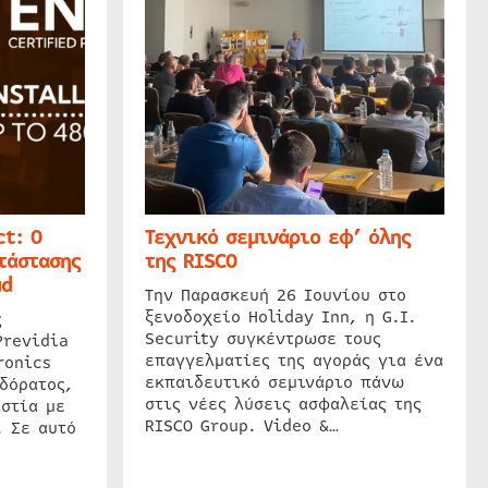
t: Ο
Τεχνικό σεμινάριο εφ’ όλης
τάστασης
της RISCO
ud
Την Παρασκευή 26 Ιουνίου στο
ξενοδοχείο Holiday Inn, η G.I.
ς
Security συγκέντρωσε τους
Previdia
επαγγελματίες της αγοράς για ένα
ronics
εκπαιδευτικό σεμινάριο πάνω
δόρατος,
στις νέες λύσεις ασφαλείας της
στία με
RISCO Group. Video &…
. Σε αυτό