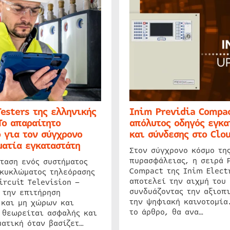
Testers της ελληνικής
Inim Previdia Compac
Το απαραίτητο
απόλυτος οδηγός εγκα
 για τον σύγχρονο
και σύνδεσης στο Clo
ατία εγκαταστάτη
Στον σύγχρονο κόσμο τη
πυρασφάλειας, η σειρά 
ταση ενός συστήματος
Compact της Inim Elect
 κυκλώματος τηλεόρασης
αποτελεί την αιχμή του 
ircuit Television –
συνδυάζοντας την αξιοπι
 την επιτήρηση
την ψηφιακή καινοτομία
 και μη χώρων και
το άρθρο, θα ανα…
 θεωρείται ασφαλής και
ατική όταν βασίζετ…