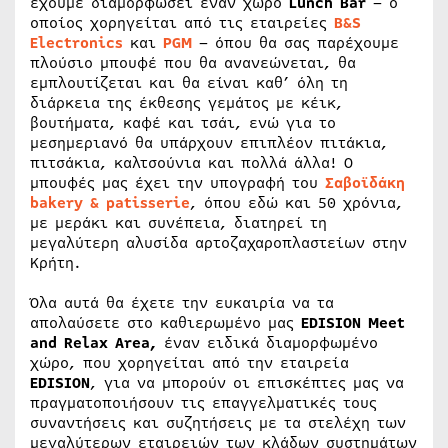
έχουμε διαμορφώσει έναν χώρο
Lunch
Bar
– ο
οποίος χορηγείται από τις εταιρείες
B
&
S
Electronics
και
PGM
– όπου θα σας παρέχουμε
πλούσιο μπουφέ που θα ανανεώνεται, θα
εμπλουτίζεται και θα είναι καθ’ όλη τη
διάρκεια της έκθεσης γεμάτος με κέικ,
βουτήματα, καφέ και τσάι, ενώ για το
μεσημεριανό θα υπάρχουν επιπλέον πιτάκια,
πιτσάκια, καλτσούνια και πολλά άλλα! Ο
μπουφές μας έχει την υπογραφή του
Σαβοϊδάκη
bakery
&
patisserie
, όπου εδώ και 50 χρόνια,
με μεράκι και συνέπεια, διατηρεί τη
μεγαλύτερη αλυσίδα αρτοζαχαροπλαστείων στην
Κρήτη.
Όλα αυτά θα έχετε την ευκαιρία να τα
απολαύσετε στο καθιερωμένο μας
EDISION
Meet
and
Relax
Area
,
έναν ειδικά διαμορφωμένο
χώρο, που χορηγείται από την εταιρεία
EDISION
, για να μπορούν οι επισκέπτες μας να
πραγματοποιήσουν τις επαγγελματικές τους
συναντήσεις και συζητήσεις με τα στελέχη των
μεγαλύτερων εταιρειών των κλάδων συστημάτων