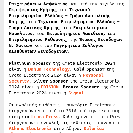
Επιχειρήσεων Ασφαλείας
και υπό την αιγίδα της
Περιφέρειας Κρήτης,
του
Τεχνικού
Επιμελητηρίου Ελλάδος – Τμήμα Ανατολικής
Κρήτης
, του
Τεχνικού Επιμελητηρίου Ελλάδος –
Τμήμα Δυτικής Κρήτης
, του
Επιμελητηρίου
Ηρακλείου
, του
Επιμελητηρίου Λασιθίου
, του
Επιμελητηρίου Ρεθύμνης
, της
Ένωσης Ξενοδόχων
Ν. Χανίων
και του
Παγκρήτιου Συλλόγου
Διευθυντών Ξενοδοχείων
.
Platinum Sponsor
της Creta Electronix 2024
είναι η
Dahua Technology
.
Gold Sponsor
της
Creta Electronix 2024 είναι η
Personal
Security
.
Silver Sponsor
της Creta Electronix
2024 είναι η
EDISION
.
Bronze
Sponsor
της Creta
Electronix 2024 είναι η
Signal
.
Οι κλαδικές εκθέσεις – συνέδρια Electronix
διοργανώνονται από το 2016 από την εκδοτική
εταιρεία
Libra
Press
. Κάθε χρόνο η Libra Press
διοργανώνει εναλλάξ τις εκθέσεις – συνέδρια
Athens Electronix
στην Αθήνα,
Salonica