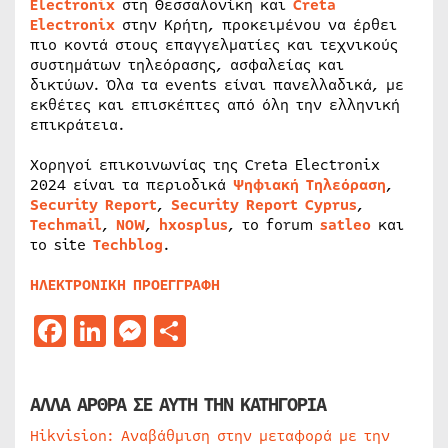
Electronix
στη Θεσσαλονίκη και
Creta
Electronix
στην Κρήτη, προκειμένου να έρθει
πιο κοντά στους επαγγελματίες και τεχνικούς
συστημάτων τηλεόρασης, ασφαλείας και
δικτύων. Όλα τα events είναι πανελλαδικά, με
εκθέτες και επισκέπτες από όλη την ελληνική
επικράτεια.
Χορηγοί επικοινωνίας της Creta Electronix
2024 είναι τα περιοδικά
Ψηφιακή Τηλεόραση
,
Security Report
,
Security Report Cyprus
,
Techmail
,
NOW
,
hxosplus
, τo forum
satleo
και
το site
T
echbl
o
g
.
ΗΛΕΚΤΡΟΝΙΚΗ ΠΡΟΕΓΓΡΑΦΗ
Facebook
LinkedIn
Messenger
Μοιραστείτε
ΑΛΛΑ ΑΡΘΡΑ ΣΕ ΑΥΤΗ ΤΗΝ ΚΑΤΗΓΟΡΙΑ
Hikvision: Αναβάθμιση στην μεταφορά με την