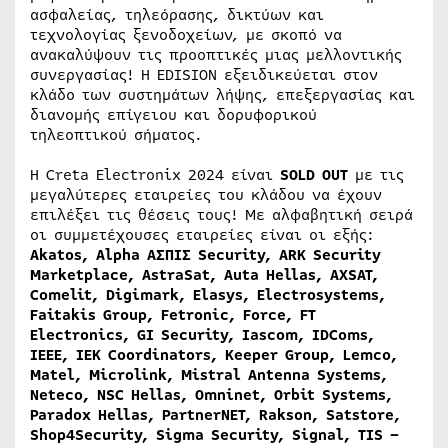
ασφαλείας, τηλεόρασης, δικτύων και
τεχνολογίας ξενοδοχείων, με σκοπό να
ανακαλύψουν τις προοπτικές μιας μελλοντικής
συνεργασίας! Η EDISION εξειδικεύεται στον
κλάδο των συστημάτων λήψης, επεξεργασίας και
διανομής επίγειου και δορυφορικού
τηλεοπτικού σήματος.
Η Creta Electronix 2024 είναι
SOLD
OUT
με τις
μεγαλύτερες εταιρείες του κλάδου να έχουν
επιλέξει τις θέσεις τους! Με αλφαβητική σειρά
οι συμμετέχουσες εταιρείες είναι οι εξής:
Akatos,
Alpha
ΑΣΠΙΣ
Security, ARK Security
Marketplace, AstraSat, Auta Hellas, AXSAT,
Comelit, Digimark, Elasys, Electrosystems,
Faitakis Group, Fetronic, Force, FT
Electronics, GI Security, Iascom, IDComs,
IEEE, IEK Coordinators, Keeper Group, Lemco,
Matel, Microlink, Mistral Antenna Systems,
Neteco, NSC Hellas, Omninet, Orbit Systems,
Paradox Hellas, PartnerNET, Rakson, Satstore,
Shop4Security, Sigma Security, Signal, TIS –