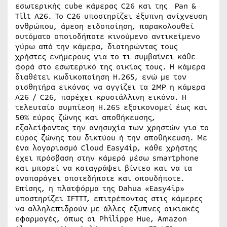
εσωτερικής cube κάμερας C26 και της Pan &
Tilt A26. Το C26 υποστηρίζει έξυπνη ανίχνευση
ανθρώπου, άμεση ειδοποίηση, παρακολουθεί
αυτόματα οποιοδήποτε κινούμενο αντικείμενο
γύρω από την κάμερα, διατηρώντας τους
χρήστες ενήμερους για το τι συμβαίνει κάθε
φορά στο εσωτερικό της οικίας τους. Η κάμερα
διαθέτει κωδικοποίηση H.265, ενώ με τον
αισθητήρα εικόνας να αγγίζει τα 2MP η κάμερα
A26 / C26, παρέχει κρυστάλλινη εικόνα. Η
τελευταία συμπίεση H.265 εξοικονομεί έως και
50% εύρος ζώνης και αποθήκευσης,
εξαλείφοντας την ανησυχία των χρηστών για το
εύρος ζώνης του δικτύου ή την αποθήκευση. Με
ένα λογαριασμό Cloud Easy4ip, κάθε χρήστης
έχει πρόσβαση στην κάμερά μέσω smartphone
και μπορεί να καταγράψει βίντεο και να τα
αναπαράγει οποτεδήποτε και οπουδήποτε.
Επίσης, η πλατφόρμα της Dahua «Easy4ip»
υποστηρίζει IFTTT, επιτρέποντας στις κάμερες
να αλληλεπιδρούν με άλλες έξυπνες οικιακές
εφαρμογές, όπως οι Philippe Hue, Amazon