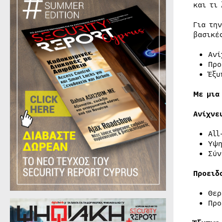
και τι
Για τη
βασικέ
Ανί
Προ
Έξυ
Με μια
Ανίχνε
All
Υψη
Σύν
Προειδ
Θερ
Προ