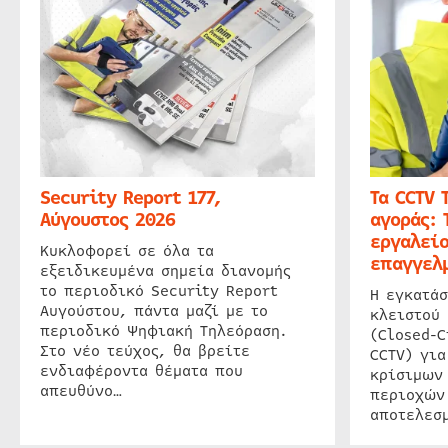
Security Report 177,
Τα CCTV 
Αύγουστος 2026
αγοράς: 
εργαλείο
Κυκλοφορεί σε όλα τα
επαγγελμ
εξειδικευμένα σημεία διανομής
το περιοδικό Security Report
Η εγκατάσ
Αυγούστου, πάντα μαζί με το
κλειστού
περιοδικό Ψηφιακή Τηλεόραση.
(Closed-C
Στο νέο τεύχος, θα βρείτε
CCTV) για
ενδιαφέροντα θέματα που
κρίσιμων
απευθύνο…
περιοχών
αποτελεσμ