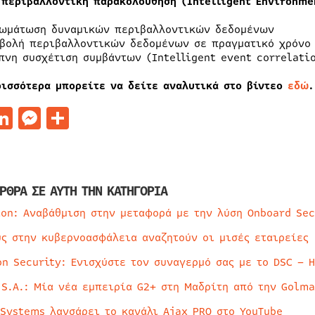
 περιβαλλοντική παρακολούθηση (Intelligent Environme
ωμάτωση δυναμικών περιβαλλοντικών δεδομένων
βολή περιβαλλοντικών δεδομένων σε πραγματικό χρόνο
πνη συσχέτιση συμβάντων (Intelligent event correlati
ρισσότερα μπορείτε να δείτε αναλυτικά στο βίντεο
εδώ
.
acebook
LinkedIn
Messenger
Μοιραστείτε
ΡΘΡΑ ΣΕ ΑΥΤΗ ΤΗΝ ΚΑΤΗΓΟΡΙΑ
ion: Αναβάθμιση στην μεταφορά με την λύση Onboard Sec
ύς στην κυβερνοασφάλεια αναζητούν οι μισές εταιρείες
on Security: Ενισχύστε τον συναγερμό σας με το DSC – 
 S.A.: Μία νέα εμπειρία G2+ στη Μαδρίτη από την Golma
 Systems λανσάρει το κανάλι Ajax PRO στο YouTube