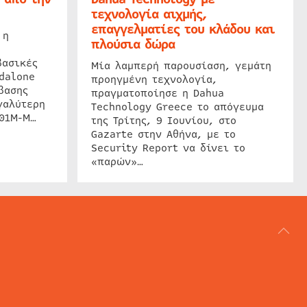
τεχνολογία αιχμής,
επαγγελματίες του κλάδου και
 η
πλούσια δώρα
βασικές
Μία λαμπερή παρουσίαση, γεμάτη
dalone
προηγμένη τεχνολογία,
βασης
πραγματοποίησε η Dahua
γαλύτερη
Technology Greece το απόγευμα
201M-M…
της Τρίτης, 9 Ιουνίου, στο
Gazarte στην Αθήνα, με το
Security Report να δίνει το
«παρών»…
ΑΡΘΟΓΡΑΦΙΑ
REVIEWS
ACCESS CONTROL