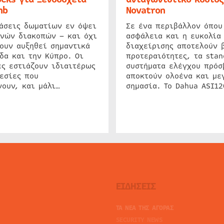
nb
Novatron
ιάσεις δωματίων εν όψει
Σε ένα περιβάλλον όπου
ινών διακοπών – και όχι
ασφάλεια και η ευκολία
ουν αυξηθεί σημαντικά
διαχείρισης αποτελούν 
δα και την Κύπρο. Οι
προτεραιότητες, τα stan
ς εστιάζουν ιδιαιτέρως
συστήματα ελέγχου πρόσ
εσίες που
αποκτούν ολοένα και με
ουν, και μάλι…
σημασία. Το Dahua ASI1
ΕΙΔΗΣΕΙΣ
ΤΑ ΝΕΑ ΤΗΣ ΑΓΟΡΑΣ
SECURITY NEWS