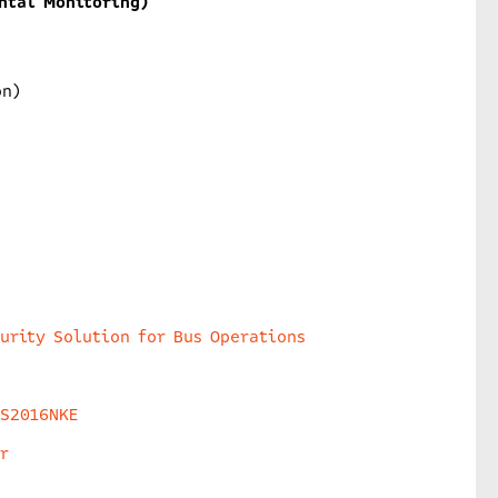
ntal Monitoring)
on)
urity Solution for Bus Operations
HS2016NKE
r