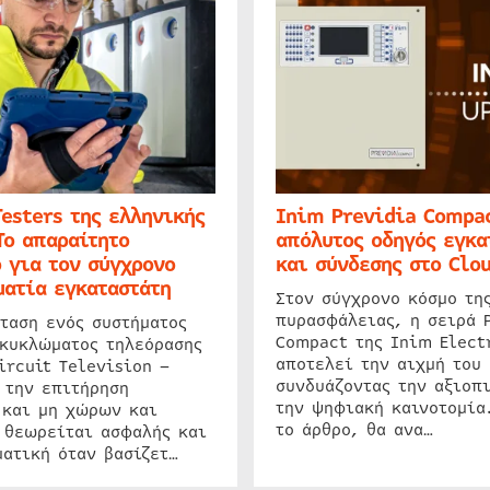
Testers της ελληνικής
Inim Previdia Compac
Το απαραίτητο
απόλυτος οδηγός εγκα
 για τον σύγχρονο
και σύνδεσης στο Clo
ατία εγκαταστάτη
Στον σύγχρονο κόσμο τη
πυρασφάλειας, η σειρά 
ταση ενός συστήματος
Compact της Inim Elect
 κυκλώματος τηλεόρασης
αποτελεί την αιχμή του 
ircuit Television –
συνδυάζοντας την αξιοπι
 την επιτήρηση
την ψηφιακή καινοτομία
 και μη χώρων και
το άρθρο, θα ανα…
 θεωρείται ασφαλής και
ατική όταν βασίζετ…