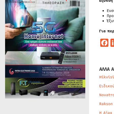
Έξυπνη
Ενσ
Προ
Έξυ
Για πε
F
ΑΛΛΑ Α
Hikvis
Ειδικο
Novatr
Rakson
Η Ajax