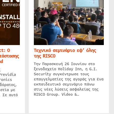
t: Ο
Τεχνικό σεμινάριο εφ’ όλης
τάστασης
της RISCO
ud
Την Παρασκευή 26 Ιουνίου στο
ξενοδοχείο Holiday Inn, η G.I.
ς
Security συγκέντρωσε τους
Previdia
επαγγελματίες της αγοράς για ένα
ronics
εκπαιδευτικό σεμινάριο πάνω
δόρατος,
στις νέες λύσεις ασφαλείας της
στία με
RISCO Group. Video &…
. Σε αυτό