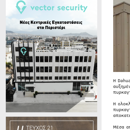
Η Dahu
αυξημέ
πυρκαγ
Η ολοκ
πυρκαγ
αποκατ
Μέσα α