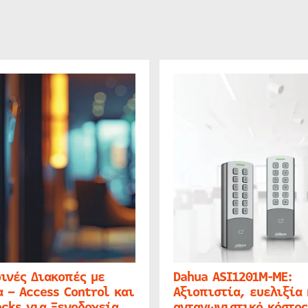
ινές Διακοπές με
Dahua ASI1201M-ME:
 – Access Control και
Αξιοπιστία, ευελιξία 
cks για Ξενοδοχεία
ανταγωνιστικό κόστος