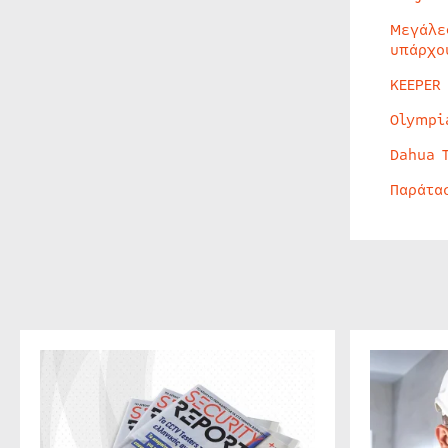
Μεγάλε
υπάρχο
KEEPER
Olympi
Dahua 
Παράτα