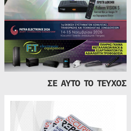
ΣΕ ΑΥΤΟ ΤΟ ΤΕΥΧΟΣ