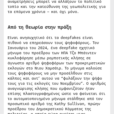
αναμετρήσεις μπορεί να αλλάξουν το πολιτικό
τοπίο και την κατεύθυνση της γεωπολιτικής για
τα επόμενα χρόνια – και όχι μόνο.
Από τη θεωρία στην πράξη
Είναι ανησυχητικό ότι τα deepfakes είναι
πιθανό να επηρεάσουν τους ψηφοφόρους. Τον
Ιανουάριο του 2024, ένα deepfake ηχητικό
μήνυμα του προέδρου των ΗΠΑ Τζο Μπάιντεν
κυκλοφόρησε μέσω ρομποτικής κλήσης σε
άγνωστο αριθμό ψηφοφόρων των προκριματικών
εκλογών στο Νιου Χαμσάιρ. Το μήνυμα καλούσε
τους ψηφοφόρους να μην προσέλθουν στις
κάλπες και αντ’ αυτού να “φυλάξουν την ψήφο
τους για τις εκλογές του Νοεμβρίου”. Ο αριθμός
αναγνώρισης κλήσης που εμφανιζόταν ήταν
επίσης πλαστογραφημένος ώστε να φαίνεται ότι
το αυτοματοποιημένο μήνυμα στάλθηκε από τον
προσωπικό αριθμό της Kathy Sullivan, πρώην
προέδρου του Δημοκρατικού Κόμματος της