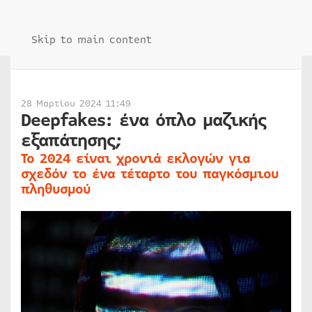
Skip to main content
28 Μαρτίου 2024 11:49
Deepfakes: ένα όπλο μαζικής
εξαπάτησης;
Το 2024 είναι χρονιά εκλογών για
σχεδόν το ένα τέταρτο του παγκόσμιου
πληθυσμού