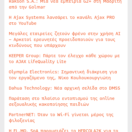
Rakson S.A.: Μία νέα εμπειρία G2+ στη Μαδρίτη
από την Golmar
Η Ajax Systems λανσάρει το κανάλι Ajax PRO
στο YouTube
Μεγάλες εταιρείες ζητούν φρένο στην χρήση AI
– Αρκετοί ερευνητές προειδοποιούν για τους
κινδύνους που υπάρχουν
KEEPER Group: Πάρτε τον έλεγχο κάθε χώρου με
το AJAX LifeQuality Lite
Olympia Electronics: Σημαντική διάκριση για
τον εργαζόμενο της, Νίκο Κουλουκουργιώτη
Dahua Technology: Νέα αρχική σελίδα στο DMSS
Παράταση στο πλαίσιο εντοπισμού της online
σεξουαλικής κακοποίησης παιδιών
PartnerNET: Όταν το Wi-Fi γίνεται μέρος της
φιλοξενίας
Η EL.MO. SpA παρουσιάζει το HERCOLA2K για το