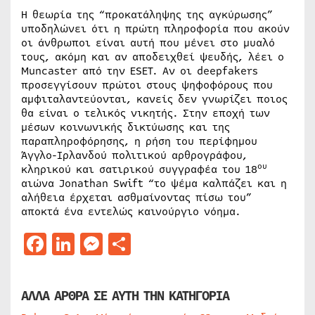
Η θεωρία της “προκατάληψης της αγκύρωσης”
υποδηλώνει ότι η πρώτη πληροφορία που ακούν
οι άνθρωποι είναι αυτή που μένει στο μυαλό
τους, ακόμη και αν αποδειχθεί ψευδής, λέει ο
Muncaster από την ESET. Αν οι deepfakers
προσεγγίσουν πρώτοι στους ψηφοφόρους που
αμφιταλαντεύονται, κανείς δεν γνωρίζει ποιος
θα είναι ο τελικός νικητής. Στην εποχή των
μέσων κοινωνικής δικτύωσης και της
παραπληροφόρησης, η ρήση του περίφημου
Άγγλο-Ιρλανδού πολιτικού αρθρογράφου,
ου
κληρικού και σατιρικού συγγραφέα του 18
αιώνα Jonathan Swift “το ψέμα καλπάζει και η
αλήθεια έρχεται ασθμαίνοντας πίσω του”
αποκτά ένα εντελώς καινούργιο νόημα.
Facebook
LinkedIn
Messenger
Μοιραστείτε
ΑΛΛΑ ΑΡΘΡΑ ΣΕ ΑΥΤΗ ΤΗΝ ΚΑΤΗΓΟΡΙΑ