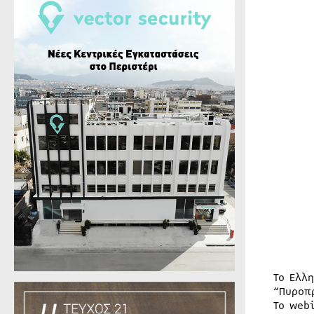
Το Ελλ
“Πυροπ
Το web