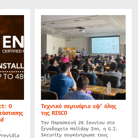
t: Ο
Τεχνικό σεμινάριο εφ’ όλης
τάστασης
της RISCO
ud
Την Παρασκευή 26 Ιουνίου στο
ξενοδοχείο Holiday Inn, η G.I.
ς
Security συγκέντρωσε τους
Previdia