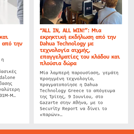
“ALL IN, ALL WIN!”: Μια
και
εκρηκτική εκδήλωση από την
 από την
Dahua Technology με
τεχνολογία αιχμής,
επαγγελματίες του κλάδου και
 η
πλούσια δώρα
βασικές
Μία λαμπερή παρουσίαση, γεμάτη
dalone
προηγμένη τεχνολογία,
βασης
πραγματοποίησε η Dahua
γαλύτερη
Technology Greece το απόγευμα
201M-M…
της Τρίτης, 9 Ιουνίου, στο
Gazarte στην Αθήνα, με το
Security Report να δίνει το
«παρών»…