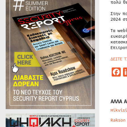
πολύ θ
Στην π
2024 σ
Τα web
ευκαιρ
κατασκ
Επιτρο
ΔΕΙΤΕ 
F
ΑΛΛΑ Α
Hikvis
Rakson