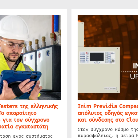
Testers της ελληνικής
Inim Previdia Compac
Το απαραίτητο
απόλυτος οδηγός εγκα
 για τον σύγχρονο
και σύνδεσης στο Clo
ατία εγκαταστάτη
Στον σύγχρονο κόσμο τη
πυρασφάλειας, η σειρά 
ταση ενός συστήματος