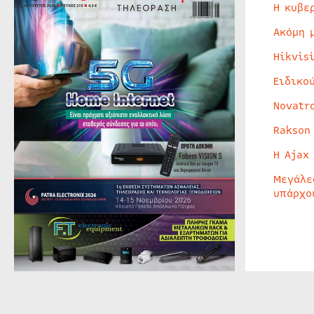
Η κυβε
Ακόμη 
Hikvis
Ειδικο
Novatr
Rakson
Η Ajax
Μεγάλε
υπάρχο