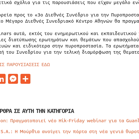
ετικά σχόλια για τις παρουσιάσεις που είχαν μεγάλο εν
ορεία προς το «3ο Διεθνές Συνέδριο για την Πυροπροστα
το Μέγαρο Διεθνές Συνεδριακό Κέντρο Αθηνών θα πραγμα
inars αυτά, εκτός του ενημερωτικού και εκπαιδευτικού 
ίες διατύπωσης ερωτημάτων και θεμάτων που απασχολού
ευών και ειδικότερα στην πυροπροστασία. Τα ερωτήματα
πή του Συνεδρίου για την τελική διαμόρφωση της θεματ
ΤΙΣ ΠΑΡΟΥΣΙΑΣΕΙΣ ΕΔΩ
acebook
LinkedIn
Messenger
Μοιραστείτε
ΡΘΡΑ ΣΕ ΑΥΤΗ ΤΗΝ ΚΑΤΗΓΟΡΙΑ
ion: Πραγματοποιεί νέο Hik-Friday webinar για τα Guan
 S.A.: Η Μούρθια ανοίγει την πόρτα στη νέα γενιά θυρο