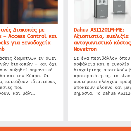
ινές Διακοπές με
Dahua ASI1201M-ME:
 – Access Control και
Αξιοπιστία, ευελιξία 
cks για Ξενοδοχεία
ανταγωνιστικό κόστος
nb
Novatron
ιάσεις δωματίων εν όψει
Σε ένα περιβάλλον όπου
ινών διακοπών – και όχι
ασφάλεια και η ευκολία
ουν αυξηθεί σημαντικά
διαχείρισης αποτελούν 
δα και την Κύπρο. Οι
προτεραιότητες, τα stan
ς εστιάζουν ιδιαιτέρως
συστήματα ελέγχου πρόσ
εσίες που
αποκτούν ολοένα και με
ουν, και μάλι…
σημασία. Το Dahua ASI1