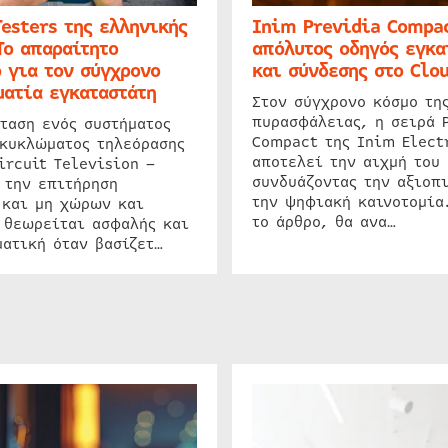
Testers της ελληνικής
Inim Previdia Compac
Το απαραίτητο
απόλυτος οδηγός εγκα
 για τον σύγχρονο
και σύνδεσης στο Clo
ατία εγκαταστάτη
Στον σύγχρονο κόσμο τη
πυρασφάλειας, η σειρά 
ταση ενός συστήματος
Compact της Inim Elect
 κυκλώματος τηλεόρασης
αποτελεί την αιχμή του 
ircuit Television –
συνδυάζοντας την αξιοπι
 την επιτήρηση
την ψηφιακή καινοτομία
 και μη χώρων και
το άρθρο, θα ανα…
 θεωρείται ασφαλής και
ατική όταν βασίζετ…