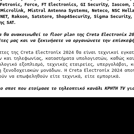
 Fetronic, Force, FT Electronics, GI Security, Iascom,
 Microlink, Mistral Antenna Systems, Neteco, NSC Hella
NET, Rakson, Satstore, Shop4Security, Sigma Security, 
ης
SAT.
α θα ανακοινωθεί το
floor
plan της
Creta
Electronix 20
έτες μας και να ξεκινήσετε να οργανώνετε την επίσκεψή
πτες της Creta Electronix 2024 θα είναι τεχνικοί εγκα
ν και τηλεφωνίας, καταστήματα υπολογιστών, καθώς και
ολογικό εξοπλισμό, τεχνικές εταιρείες, υπεργολάβοι, κ
η ξενοδοχειακών μονάδων. Η Creta Electronix 2024 απο
ούν να επωφεληθούν είτε τεχνικά, είτε εμπορικά.
το σποτ που ετοίμασε το τηλεοπτικό κανάλι ΚΡΗΤΗ TV για