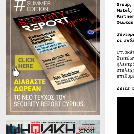
Group,
Matel,
Partner
Φιωτάκ
Σύντομ
οι εκθ
Επισκέ
δικτύω
ηλεκτρ
στελέχ
επιθυμ
Δείτε 