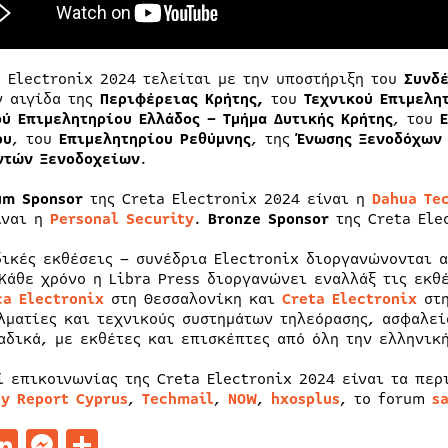
a Electronix 2024 τελείται με την υποστήριξη του
Συνδ
ν αιγίδα της
Περιφέρειας Κρήτης,
του
Τεχνικού Επιμελη
ού Επιμελητηρίου Ελλάδος – Τμήμα Δυτικής Κρήτης
, του
ου
, του
Επιμελητηρίου Ρεθύμνης
, της
Ένωσης Ξενοδόχων 
ντών Ξενοδοχείων
.
um Sponsor
της Creta Electronix 2024 είναι η
Dahua Te
ίναι η
Personal Security
.
Bronze Sponsor
της Creta Ele
δικές εκθέσεις – συνέδρια Electronix διοργανώνονται 
 Κάθε χρόνο η Libra Press διοργανώνει εναλλάξ τις εκθ
ca Electronix
στη Θεσσαλονίκη και
Creta Electronix
στη
λματίες και τεχνικούς συστημάτων τηλεόρασης, ασφαλεία
αδικά, με εκθέτες και επισκέπτες από όλη την ελληνικ
ί επικοινωνίας της Creta Electronix 2024 είναι τα πε
ty Report Cyprus
,
Techmail
,
NOW
,
hxosplus
, τo forum
s
acebook
LinkedIn
Messenger
Μοιραστείτε