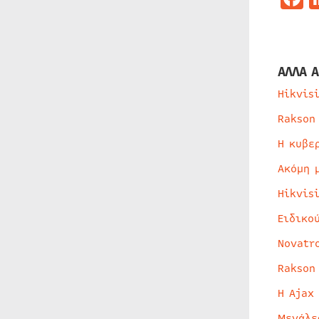
ΑΛΛΑ Α
Hikvis
Rakson
Η κυβε
Ακόμη 
Hikvis
Ειδικο
Novatr
Rakson
Η Ajax
Μεγάλε