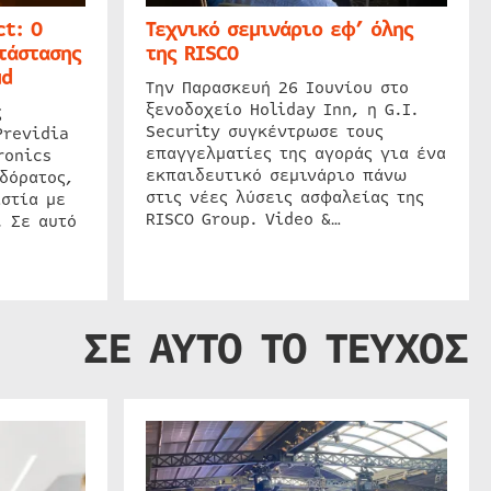
t: Ο
Τεχνικό σεμινάριο εφ’ όλης
τάστασης
της RISCO
ud
Την Παρασκευή 26 Ιουνίου στο
ξενοδοχείο Holiday Inn, η G.I.
ς
Security συγκέντρωσε τους
Previdia
επαγγελματίες της αγοράς για ένα
ronics
εκπαιδευτικό σεμινάριο πάνω
δόρατος,
στις νέες λύσεις ασφαλείας της
στία με
RISCO Group. Video &…
. Σε αυτό
ΣΕ ΑΥΤΟ ΤΟ ΤΕΥΧΟΣ