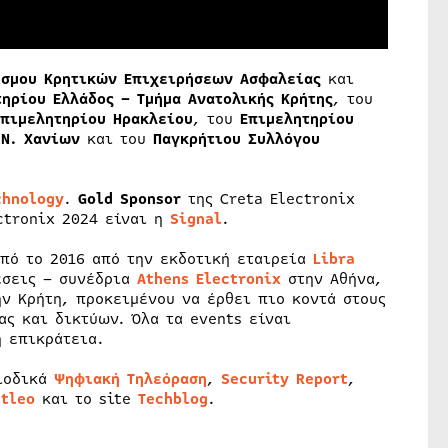
έσμου Κρητικών Επιχειρήσεων Ασφαλείας
και
τηρίου Ελλάδος – Τμήμα Ανατολικής Κρήτης
, του
Επιμελητηρίου Ηρακλείου
, του
Επιμελητηρίου
Ν. Χανίων
και του
Παγκρήτιου Συλλόγου
chnology
.
Gold Sponsor
της Creta Electronix
ctronix 2024 είναι η
Signal
.
από το 2016 από την εκδοτική εταιρεία
Libra
έσεις – συνέδρια
Athens Electronix
στην Αθήνα,
ν Κρήτη, προκειμένου να έρθει πιο κοντά στους
ς και δικτύων. Όλα τα events είναι
ή επικράτεια.
ριοδικά
Ψηφιακή Τηλεόραση
,
Security Report
,
atleo
και το site
T
echbl
o
g
.