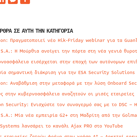
ΡΘΡΑ ΣΕ ΑΥΤΗ ΤΗΝ ΚΑΤΗΓΟΡΙΑ
ion: Πραγματοποιεί νέο Hik-Friday webinar για τα Guan
 S.A.: Η Μούρθια ανοίγει την πόρτα στη νέα γενιά θυρο
ρνοασφάλεια εισέρχεται στην εποχή των αυτόνομων επι
μία σημαντική διάκριση για την ESA Security Solutions
ion: Αναβάθμιση στην μεταφορά με την λύση Onboard Sec
ύς στην κυβερνοασφάλεια αναζητούν οι μισές εταιρείες
on Security: Ενισχύστε τον συναγερμό σας με το DSC – 
 S.A.: Μία νέα εμπειρία G2+ στη Μαδρίτη από την Golma
 Systems λανσάρει το κανάλι Ajax PRO στο YouTube
ς εταιρείες ζητούν φρένο στην χρήση AI – Αρκετοί ερε