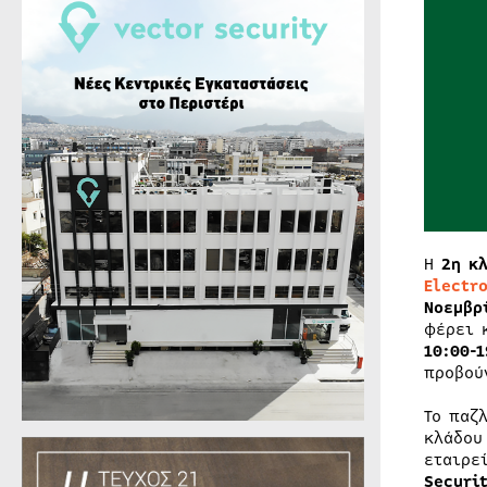
Η
2η κ
Electr
Νοεμβρ
φέρει 
10:00-1
προβού
Το παζ
κλάδου
εταιρε
Securi