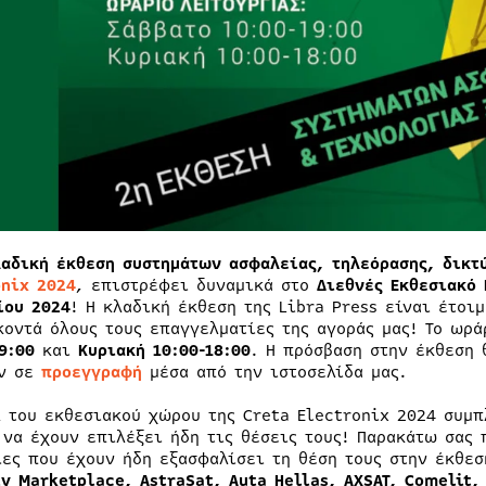
λαδική έκθεση συστημάτων ασφαλείας, τηλεόρασης, δικτ
onix 2024
, επιστρέφει δυναμικά στο
Διεθνές Εκθεσιακό 
ίου 2024
! Η κλαδική έκθεση της Libra Press είναι έτοι
κοντά όλους τους επαγγελματίες της αγοράς μας! Το ωρά
9:00
και
Κυριακή 10:00-18:00
. Η πρόσβαση στην έκθεση
ν σε
προεγγραφή
μέσα από την ιστοσελίδα μας.
λ του εκθεσιακού χώρου της Creta Electronix 2024 συμπ
 να έχουν επιλέξει ήδη τις θέσεις τους! Παρακάτω σας 
ίες που έχουν ήδη εξασφαλίσει τη θέση τους στην έκθε
ty Marketplace, AstraSat, Auta Hellas, AXSAT, Comelit,