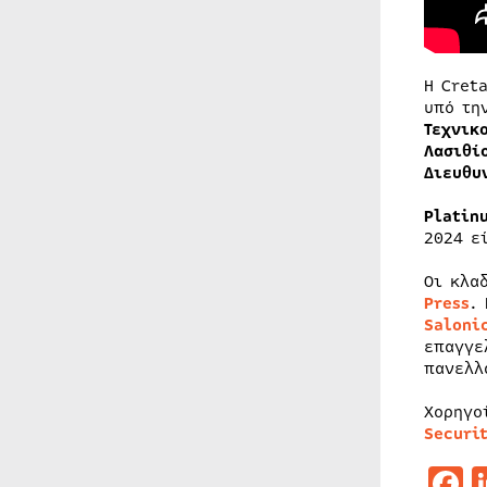
Η Cret
υπό τη
Τεχνικ
Λασιθί
Διευθυ
Platin
2024 ε
Οι κλα
Press
.
Saloni
επαγγε
πανελλ
Χορηγο
Securi
F