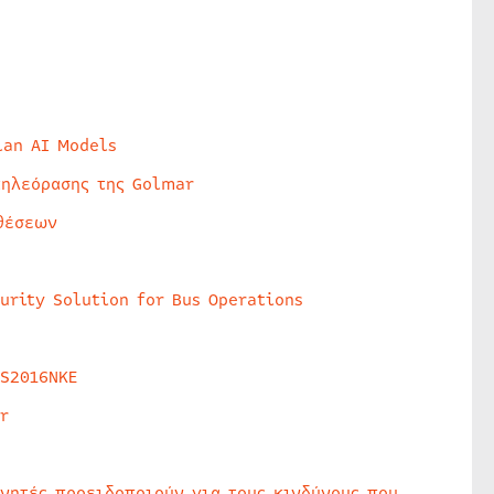
lan AI Models
τηλεόρασης της Golmar
θέσεων
urity Solution for Bus Operations
HS2016NKE
r
υνητές προειδοποιούν για τους κινδύνους που