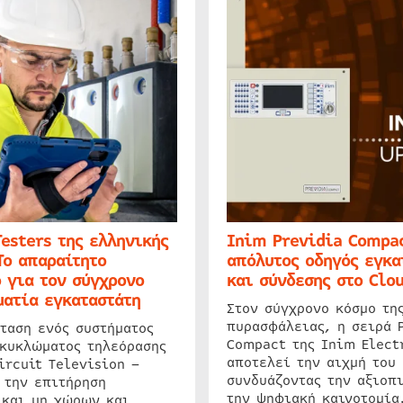
Testers της ελληνικής
Inim Previdia Compac
Το απαραίτητο
απόλυτος οδηγός εγκα
 για τον σύγχρονο
και σύνδεσης στο Clo
ατία εγκαταστάτη
Στον σύγχρονο κόσμο τη
πυρασφάλειας, η σειρά 
ταση ενός συστήματος
Compact της Inim Elect
 κυκλώματος τηλεόρασης
αποτελεί την αιχμή του 
ircuit Television –
συνδυάζοντας την αξιοπι
 την επιτήρηση
την ψηφιακή καινοτομία
 και μη χώρων και