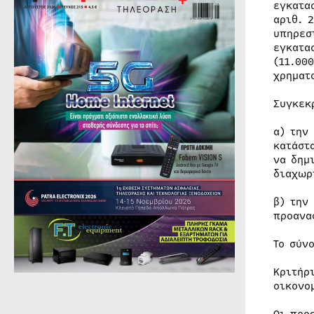
εγκατα
αριθ. 
υπηρεσ
εγκατα
(11.00
χρηματ
Συγκεκ
α) την
κατάστ
να δημ
διαχωρ
β) την
προανα
Το σύν
Κριτήρ
οικονο