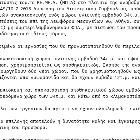
στάσεις του.Το KE.ME.A. (ΝΠΙΔ) στο πλαίσιο της αναβάθ
249/10-7-2015 Απόφαση του Διοικητικού Συμβουλίου, πρό
ιών ανακατασκευής ενός χώρου υγιεινής εμβαδού 34τ.μ.
στάσεις του επί της Λεωφόρου Μεσογείων 96, Αθήνα, σ
0€) μη συμπεριλαμβανόμενου ΦΠΑ., με πίστωση του προϋ
οδότηση από ιδίους πόρους.
ριμένα οι εργασίες που θα πραγματοποιηθούν θα περιλα
 ανακατασκευή χώρου, υγιεινής εμβαδού 34τ.μ. και ύψο
αση, χρησιμοποιείται ως αποθηκευτικός. Σκοπός της αν
ιουργηθούν δύο νέοι χώροι, που θα χρησιμοποιηθούν ως
ίζονται από γυψοσανίδα και θα έχουν εμβαδό 12τ.μ. και
 επισκευή και αποκατάσταση αποθηκευτικού χώρου εμβαδ
φερόμενο χώρο των 34τ.μ. και κάτω από το κλιμακοστάσ
ολο των εργασιών θα πρέπει να έχουν ολοκληρωθεί εντό
ια επιλογής αποτελούν η δυνατότητα καλής και έγκαιρης
μική του προσφορά.