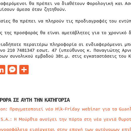
ιαφερόμενοι θα πρέπει να διαθέτουν Φορολογική και Ασφ
μίσουν άμεσα όταν ζητηθούν.
ασίες θα πρέπει να πληρούν τις προδιαγραφές του εντύ
ές της προσφοράς θα είναι αμετάβλητες για το χρονικό 
οιαδήποτε περαιτέρω πληροφορία οι ενδιαφερόμενοι μπ
νο 210 7481347 εσωτ. 47 (υπεύθυνος κ. Παναγιώτης Αρν
ρων συνολικού εμβαδού 38τ.μ. στις εγκαταστάσεις του Κ
acebook
LinkedIn
Messenger
Μοιραστείτε
ΡΘΡΑ ΣΕ ΑΥΤΗ ΤΗΝ ΚΑΤΗΓΟΡΙΑ
ion: Πραγματοποιεί νέο Hik-Friday webinar για τα Guan
 S.A.: Η Μούρθια ανοίγει την πόρτα στη νέα γενιά θυρο
ρνοασφάλεια εισέρχεται στην εποχή των αυτόνομων επι