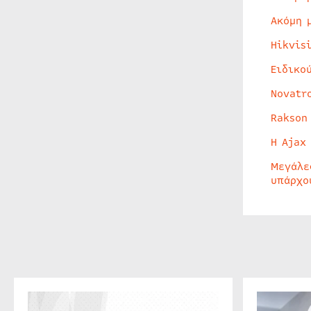
Ακόμη 
Hikvis
Ειδικο
Novatr
Rakson
Η Ajax
Μεγάλε
υπάρχο