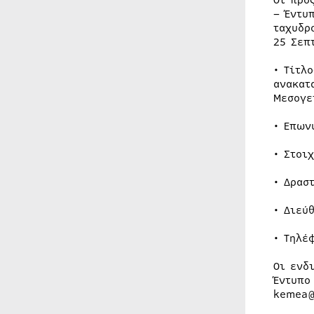
Οι προ
– Έντυ
ταχυδρ
25 Σεπ
• Τίτλ
ανακατ
Μεσογε
• Επων
• Στοι
• Δρασ
• Διεύ
• Τηλέ
Οι ενδ
Έντυπο
kemea@