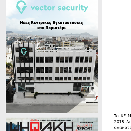
Το KE.
2015 Α
ανακατ