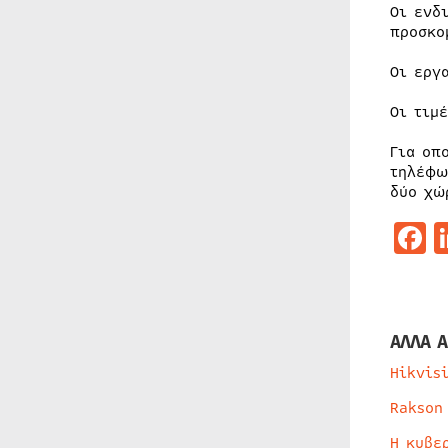
Οι ενδ
προσκο
Οι εργ
Οι τιμ
Για οπ
τηλέφω
δύο χώ
F
ΑΛΛΑ Α
Hikvis
Rakson
Η κυβε