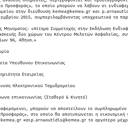
ς ανάθεση υπηρεσίες, περιγράφονται και προδιαγράφον
πο Προσφοράς», το οποίο μπορούν να λάβουν οι ενδιαφε
ομείου στην διεύθυνση kemea@kemea.gr και p.arnaouti
τεμβρίου 2015, συμπεριλαμβάνοντας υποχρεωτικά τα παρ
ος Μηνύματος: «Αίτημα Συμμετοχής στην Εκδήλωση Ενδια
ασκευής δύο χώρων του Κέντρου Μελετών Ασφαλείας, συν
ίων 96, Αθήνα.»
υμία
χεία Υπεύθυνου Επικοινωνίας
τηριότητα Εταιρείας
θυνση Ηλεκτρονικού Ταχυδρομείου
φωνα επικοινωνίας (Σταθερό & Κινητό)
ιαφερόμενοι, μπορούν να αποστείλουν το συμπληρωμένο
 Προσφοράς», στο οποίο θα αποτυπώνεται η οικονομική 
kemea.gr καιp.arnaoutidis@kemea.gr το αργότερο μέχρι