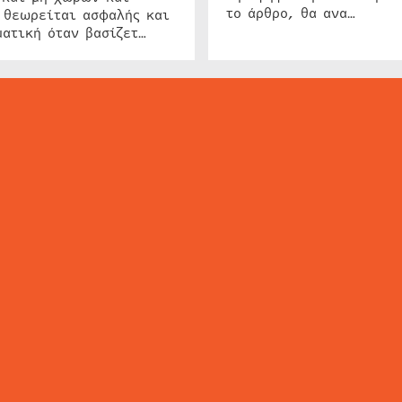
το άρθρο, θα ανα…
 θεωρείται ασφαλής και
ατική όταν βασίζετ…
ΕΙΔΗΣΕΙΣ
ΤΑ ΝΕΑ ΤΗΣ ΑΓΟΡΑΣ
SECURITY NEWS
INTERSEC NEWS
N
ΜΗΣ