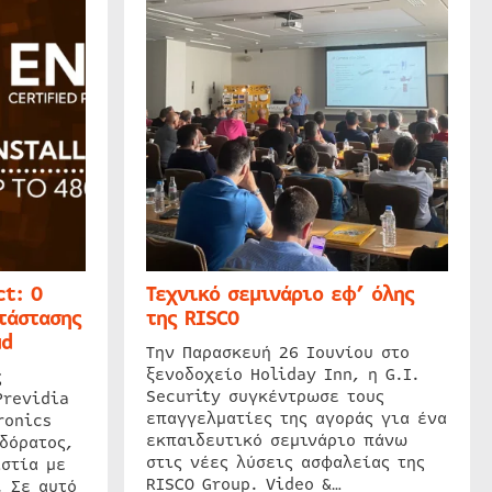
t: Ο
Τεχνικό σεμινάριο εφ’ όλης
τάστασης
της RISCO
ud
Την Παρασκευή 26 Ιουνίου στο
ξενοδοχείο Holiday Inn, η G.I.
ς
Security συγκέντρωσε τους
Previdia
επαγγελματίες της αγοράς για ένα
ronics
εκπαιδευτικό σεμινάριο πάνω
δόρατος,
στις νέες λύσεις ασφαλείας της
στία με
RISCO Group. Video &…
. Σε αυτό