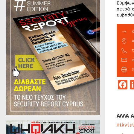
Σύμφων
σειρά 
εμβαθύ
F
ΑΛΛΑ Α
Hikvis