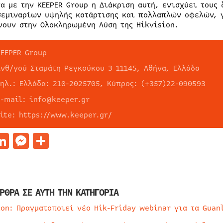
α με την KEEPER Group η Διάκριση αυτή, ενισχύει τους 
σεμιναρίων υψηλής κατάρτισης και πολλαπλών οφελών, γ
νουν στην Ολοκληρωμένη Λύση της Hikvision.
KEEPER Group
Ανθ/γού Σταμάτη Ρεγκούκου 3 11145, Αθήνα, Ελλάδα
τηλ.: Ελλάδα: 210-2025705, Κύπρος: (+357)22-090593
e-mail: info@keeper.gr
site: https://www.keeper.gr/
acebook
LinkedIn
Messenger
Μοιραστείτε
ΡΘΡΑ ΣΕ ΑΥΤΗ ΤΗΝ ΚΑΤΗΓΟΡΙΑ
ion: Πραγματοποιεί νέο Hik-Friday webinar για τα Guan