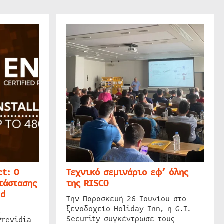
t: Ο
Τεχνικό σεμινάριο εφ’ όλης
τάστασης
της RISCO
ud
Την Παρασκευή 26 Ιουνίου στο
ξενοδοχείο Holiday Inn, η G.I.
ς
Security συγκέντρωσε τους
Previdia