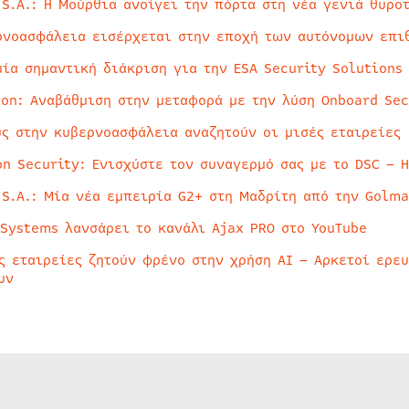
 S.A.: Η Μούρθια ανοίγει την πόρτα στη νέα γενιά θυρο
ρνοασφάλεια εισέρχεται στην εποχή των αυτόνομων επι
μία σημαντική διάκριση για την ESA Security Solutions
ion: Αναβάθμιση στην μεταφορά με την λύση Onboard Sec
ύς στην κυβερνοασφάλεια αναζητούν οι μισές εταιρείες
on Security: Ενισχύστε τον συναγερμό σας με το DSC – 
 S.A.: Μία νέα εμπειρία G2+ στη Μαδρίτη από την Golma
 Systems λανσάρει το κανάλι Ajax PRO στο YouTube
ς εταιρείες ζητούν φρένο στην χρήση AI – Αρκετοί ερε
υν