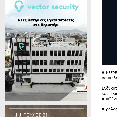
Η KEEP
Βούκαλ
Ειδικό
του Εκ
προϊόν
Ο ρόλο