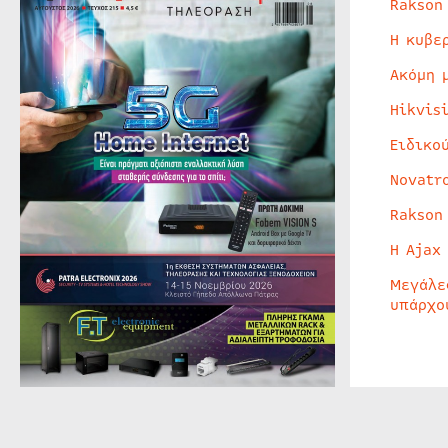
Rakson
Η κυβε
Ακόμη 
Hikvis
Ειδικο
Novatr
Rakson
Η Ajax
Μεγάλε
υπάρχο