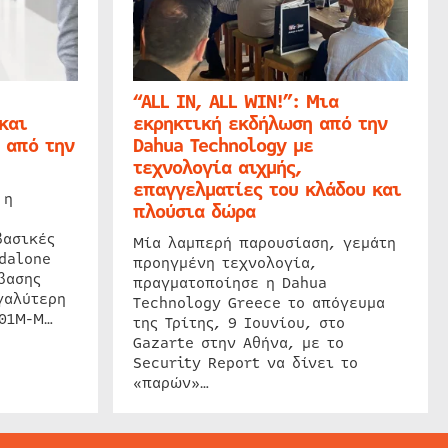
“ALL IN, ALL WIN!”: Μια
και
εκρηκτική εκδήλωση από την
 από την
Dahua Technology με
τεχνολογία αιχμής,
επαγγελματίες του κλάδου και
 η
πλούσια δώρα
βασικές
Μία λαμπερή παρουσίαση, γεμάτη
dalone
προηγμένη τεχνολογία,
βασης
πραγματοποίησε η Dahua
γαλύτερη
Technology Greece το απόγευμα
201M-M…
της Τρίτης, 9 Ιουνίου, στο
Gazarte στην Αθήνα, με το
Security Report να δίνει το
«παρών»…