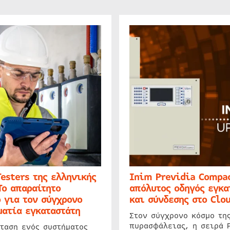
Testers της ελληνικής
Inim Previdia Compac
Το απαραίτητο
απόλυτος οδηγός εγκα
 για τον σύγχρονο
και σύνδεσης στο Clo
ατία εγκαταστάτη
Στον σύγχρονο κόσμο τη
πυρασφάλειας, η σειρά 
ταση ενός συστήματος