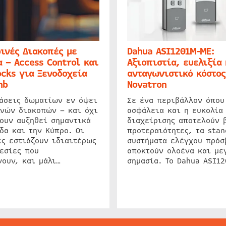
ινές Διακοπές με
Dahua ASI1201M-ME:
 – Access Control και
Αξιοπιστία, ευελιξία 
cks για Ξενοδοχεία
ανταγωνιστικό κόστος
nb
Novatron
ιάσεις δωματίων εν όψει
Σε ένα περιβάλλον όπου
ινών διακοπών – και όχι
ασφάλεια και η ευκολία
ουν αυξηθεί σημαντικά
διαχείρισης αποτελούν 
δα και την Κύπρο. Οι
προτεραιότητες, τα stan
ς εστιάζουν ιδιαιτέρως
συστήματα ελέγχου πρόσ
εσίες που
αποκτούν ολοένα και με
ουν, και μάλι…
σημασία. Το Dahua ASI1