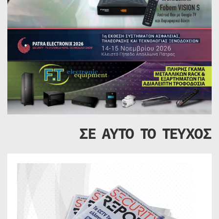
ΣΕ ΑΥΤΟ ΤΟ ΤΕΥΧΟΣ