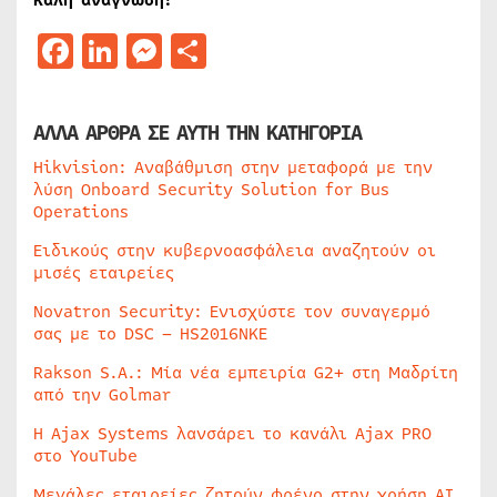
Καλή ανάγνωση!
Facebook
LinkedIn
Messenger
Μοιραστείτε
ΑΛΛΑ ΑΡΘΡΑ ΣΕ ΑΥΤΗ ΤΗΝ ΚΑΤΗΓΟΡΙΑ
Hikvision: Αναβάθμιση στην μεταφορά με την
λύση Onboard Security Solution for Bus
Operations
Ειδικούς στην κυβερνοασφάλεια αναζητούν οι
μισές εταιρείες
Novatron Security: Ενισχύστε τον συναγερμό
σας με το DSC – HS2016NKE
Rakson S.A.: Μία νέα εμπειρία G2+ στη Μαδρίτη
από την Golmar
Η Ajax Systems λανσάρει το κανάλι Ajax PRO
στο YouTube
Μεγάλες εταιρείες ζητούν φρένο στην χρήση AI