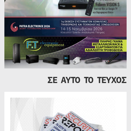
ΣΕ ΑΥΤΟ ΤΟ ΤΕΥΧΟΣ