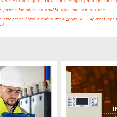
 S.A.: Μία νέα εμπειρία G2+ στη Μαδρίτη από την Golma
 Systems λανσάρει το κανάλι Ajax PRO στο YouTube
ς εταιρείες ζητούν φρένο στην χρήση AI – Αρκετοί ερε
υν