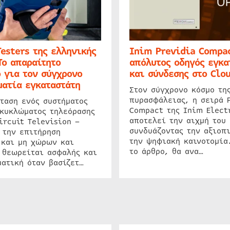
Testers της ελληνικής
Inim Previdia Compac
Το απαραίτητο
απόλυτος οδηγός εγκα
 για τον σύγχρονο
και σύνδεσης στο Clo
ατία εγκαταστάτη
Στον σύγχρονο κόσμο τη
πυρασφάλειας, η σειρά 
ταση ενός συστήματος
Compact της Inim Elect
 κυκλώματος τηλεόρασης
αποτελεί την αιχμή του 
ircuit Television –
συνδυάζοντας την αξιοπι
 την επιτήρηση
την ψηφιακή καινοτομία
 και μη χώρων και
το άρθρο, θα ανα…
 θεωρείται ασφαλής και
ατική όταν βασίζετ…