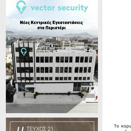
Tο κορ