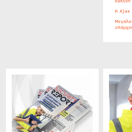
Rakson
Η Ajax
Μεγάλε
υπάρχο