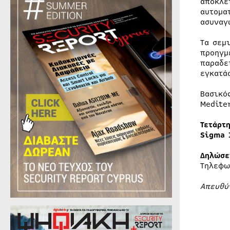
αποκλε
αυτομα
ασυναγ
Τα σεμ
προηγμ
παραδε
εγκατά
Βασικό
Medite
Τετάρτ
Sigma
Δηλώσε
Tηλεφω
Απευθύ