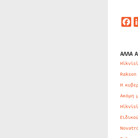
F
ΑΛΛΑ Α
Hikvis
Rakson
Η κυβε
Ακόμη 
Hikvis
Ειδικο
Novatr