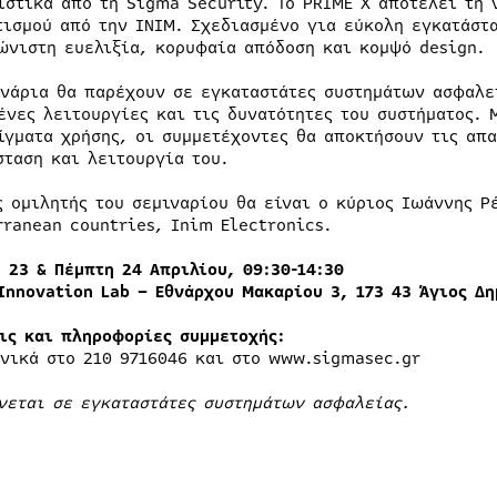
ιστικά από τη Sigma Security. Το PRIME X αποτελεί τη
τισμού από την ΙΝΙΜ. Σχεδιασμένο για εύκολη εγκατάστα
ώνιστη ευελιξία, κορυφαία απόδοση και κομψό design.
ινάρια θα παρέχουν σε εγκαταστάτες συστημάτων ασφαλε
ένες λειτουργίες και τις δυνατότητες του συστήματος. 
ίγματα χρήσης, οι συμμετέχοντες θα αποκτήσουν τις απα
σταση και λειτουργία του.
ς ομιλητής του σεμιναρίου θα είναι ο κύριος Ιωάννης Ρ
rranean countries, Inim Electronics.
η 23 & Πέμπτη 24 Απριλίου, 09:30-14:30
Innovation
Lab
– Εθνάρχου Μακαρίου 3, 173 43 Άγιος Δη
ις και πληροφορίες συμμετοχής:
νικά στο 210 9716046 και στο www.sigmasec.gr
νεται σε εγκαταστάτες συστημάτων ασφαλείας.