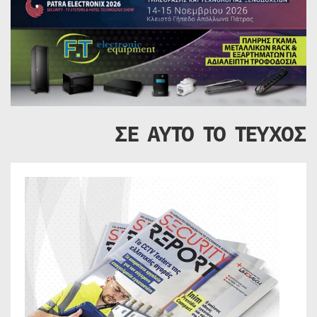
ΣΕ ΑΥΤΟ ΤΟ ΤΕΥΧΟΣ