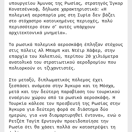
υπουργείου Άμυνας της Ρωσίας, στρατηγός Ίγκορ
Κονατσένκοφ, δήλωσε χαρακτηριστικά: «Η
πολεμική αεροπορία μας στη Συρία δεν βάζει
στο στόχαστρο κατοικημένες περιοχές, πολύ
περισσότερο όταν σ’ αυτές υπάρχουν
αρχιτεκτονικά μνημεία».
Τα ρωσικά πολεμικά αεροσκάφη έπληξαν στόχους
στις πόλεις Αλ Μπαμπ και Ντέιρ Χάφερ, στην
επαρχία του Χαλεπιού, περίπου 20 χιλιόμετρα
ανατολικά του στρατιωτικού αεροδρομίου που
πολιορκούν οι τζιχαντιστές.
Στο μεταξύ, διπλωματικός πόλεμος έχει
ξεσπάσει ανάμεσα στην Άγκυρα και τη Μόσχα,
μετά και την δεύτερη παραβίαση του τουρκικού
εναέριου χώρου από τα ρωσικά αεροσκάφη. Η
Τουρκία κάλεσε τον πρεσβευτή της Ρωσίας στην
Άγκυρα για δεύτερη φορά σε διάστημα δύο
ημερών, για «να διαμαρτυρηθεί έντονα», ενώ ο
Ρετζέπ Ταγίπ Ερντογάν προειδοποίησε την
Ρωσία ότι θα χάσει πολλά αν καταστρέψει τη