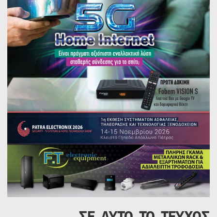
ΣΕ ΑΥΤΟ ΤΟ ΤΕΥΧΟΣ