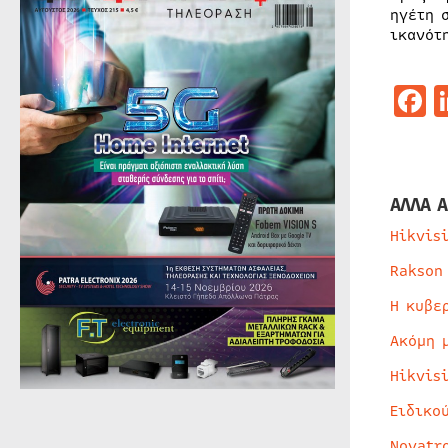
ηγέτη 
ικανότ
F
ΑΛΛΑ Α
Hikvis
Rakson
Η κυβε
Ακόμη 
Hikvis
Ειδικο
Novatr