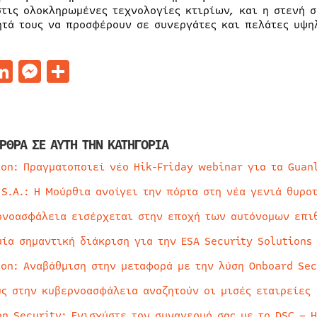
στις ολοκληρωμένες τεχνολογίες κτιρίων, και η στενή σ
ητά τους να προσφέρουν σε συνεργάτες και πελάτες υψη
acebook
LinkedIn
Messenger
Μοιραστείτε
ΡΘΡΑ ΣΕ ΑΥΤΗ ΤΗΝ ΚΑΤΗΓΟΡΙΑ
ion: Πραγματοποιεί νέο Hik-Friday webinar για τα Guan
 S.A.: Η Μούρθια ανοίγει την πόρτα στη νέα γενιά θυρο
ρνοασφάλεια εισέρχεται στην εποχή των αυτόνομων επι
μία σημαντική διάκριση για την ESA Security Solutions
ion: Αναβάθμιση στην μεταφορά με την λύση Onboard Sec
ύς στην κυβερνοασφάλεια αναζητούν οι μισές εταιρείες
on Security: Ενισχύστε τον συναγερμό σας με το DSC – 