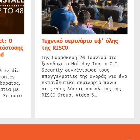
t: Ο
Τεχνικό σεμινάριο εφ’ όλης
τάστασης
της RISCO
ud
Την Παρασκευή 26 Ιουνίου στο
ξενοδοχείο Holiday Inn, η G.I.
ς
Security συγκέντρωσε τους
Previdia
επαγγελματίες της αγοράς για ένα
ronics
εκπαιδευτικό σεμινάριο πάνω
δόρατος,
στις νέες λύσεις ασφαλείας της
στία με
RISCO Group. Video &…
. Σε αυτό