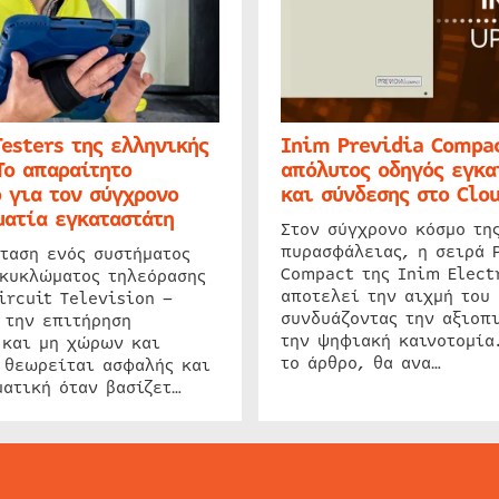
Testers της ελληνικής
Inim Previdia Compac
Το απαραίτητο
απόλυτος οδηγός εγκα
 για τον σύγχρονο
και σύνδεσης στο Clo
ατία εγκαταστάτη
Στον σύγχρονο κόσμο τη
πυρασφάλειας, η σειρά 
ταση ενός συστήματος
Compact της Inim Elect
 κυκλώματος τηλεόρασης
αποτελεί την αιχμή του 
ircuit Television –
συνδυάζοντας την αξιοπι
 την επιτήρηση
την ψηφιακή καινοτομία
 και μη χώρων και
το άρθρο, θα ανα…
 θεωρείται ασφαλής και
ατική όταν βασίζετ…