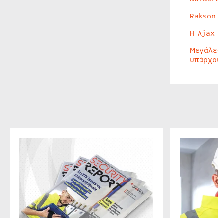
Rakson
Η Ajax
Μεγάλε
υπάρχο