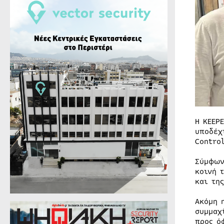
Η KEEP
υποδέχ
Contro
Σύμφων
κοινή 
και τη
Ακόμη 
συμμαχ
προς ό