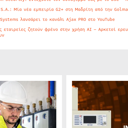
 S.A.: Μία νέα εμπειρία G2+ στη Μαδρίτη από την Golma
 Systems λανσάρει το κανάλι Ajax PRO στο YouTube
ς εταιρείες ζητούν φρένο στην χρήση AI – Αρκετοί ερε
υν