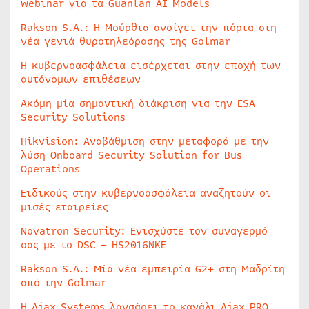
webinar για τα Guanlan AI Models
Rakson S.A.: Η Μούρθια ανοίγει την πόρτα στη
νέα γενιά θυροτηλεόρασης της Golmar
Η κυβερνοασφάλεια εισέρχεται στην εποχή των
αυτόνομων επιθέσεων
Ακόμη μία σημαντική διάκριση για την ESA
Security Solutions
Hikvision: Αναβάθμιση στην μεταφορά με την
λύση Onboard Security Solution for Bus
Operations
Ειδικούς στην κυβερνοασφάλεια αναζητούν οι
μισές εταιρείες
Novatron Security: Ενισχύστε τον συναγερμό
σας με το DSC – HS2016NKE
Rakson S.A.: Μία νέα εμπειρία G2+ στη Μαδρίτη
από την Golmar
Η Ajax Systems λανσάρει το κανάλι Ajax PRO