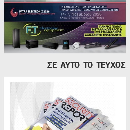
ΣΕ ΑΥΤΟ ΤΟ ΤΕΥΧΟΣ