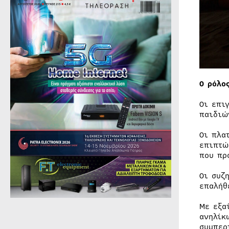
Ο ρόλο
Οι επι
παιδιώ
Οι πλα
επιπτώ
που πρ
Οι συζ
επαλήθ
Με εξα
ανηλίκ
συμπερ