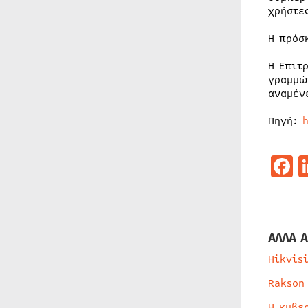
χρήστε
Η πρόσ
Η Επιτ
γραμμώ
αναμέν
Πηγή:
F
ΑΛΛΑ Α
Hikvis
Rakson
Η κυβε