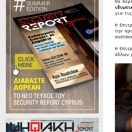
θα περ
ιδιωτι
για τι
Η Επιτ
την πρ
συστάσ
Η Επιτ
άλλων 