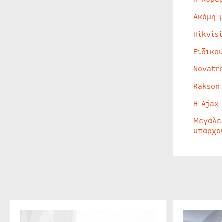
Ακόμη 
Hikvis
Ειδικο
Novatr
Rakson
Η Ajax
Μεγάλε
υπάρχο