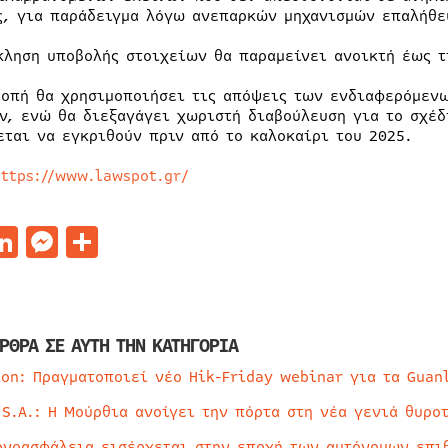
ς, για παράδειγμα λόγω ανεπαρκών μηχανισμών επαλήθευ
κληση υποβολής στοιχείων θα παραμείνει ανοικτή έως τ
ροπή θα χρησιμοποιήσει τις απόψεις των ενδιαφερόμεν
ν, ενώ θα διεξαγάγει χωριστή διαβούλευση για το σχέδ
εται να εγκριθούν πριν από το καλοκαίρι του 2025.
https://www.lawspot.gr/
acebook
LinkedIn
Messenger
Μοιραστείτε
ΡΘΡΑ ΣΕ ΑΥΤΗ ΤΗΝ ΚΑΤΗΓΟΡΙΑ
ion: Πραγματοποιεί νέο Hik-Friday webinar για τα Guan
 S.A.: Η Μούρθια ανοίγει την πόρτα στη νέα γενιά θυρο
ρνοασφάλεια εισέρχεται στην εποχή των αυτόνομων επι