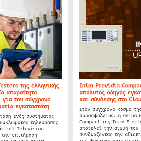
Testers της ελληνικής
Inim Previdia Compac
Το απαραίτητο
απόλυτος οδηγός εγκα
 για τον σύγχρονο
και σύνδεσης στο Clo
ατία εγκαταστάτη
Στον σύγχρονο κόσμο τη
πυρασφάλειας, η σειρά 
ταση ενός συστήματος
Compact της Inim Elect
 κυκλώματος τηλεόρασης
αποτελεί την αιχμή του 
ircuit Television –
συνδυάζοντας την αξιοπι
 την επιτήρηση
την ψηφιακή καινοτομία