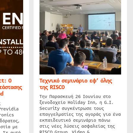
t: Ο
Τεχνικό σεμινάριο εφ’ όλης
τάστασης
της RISCO
ud
Την Παρασκευή 26 Ιουνίου στο
ξενοδοχείο Holiday Inn, η G.I.
ς
Security συγκέντρωσε τους
Previdia
επαγγελματίες της αγοράς για ένα
ronics
εκπαιδευτικό σεμινάριο πάνω
δόρατος,
στις νέες λύσεις ασφαλείας της
στία με
RISCO Group. Video &…
. Σε αυτό