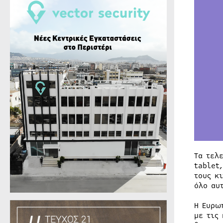
Τα τελ
tablet
τους κ
όλο αυ
Η Ευρω
με τις