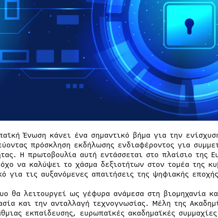
παϊκή Ένωση κάνει ένα σημαντικό βήμα για την ενίσχυσ
εύοντας πρόσκληση εκδήλωσης ενδιαφέροντος για συμμετ
ητας. Η πρωτοβουλία αυτή εντάσσεται στο πλαίσιο της 
τόχο να καλύψει το χάσμα δεξιοτήτων στον τομέα της κ
κό για τις αυξανόμενες απαιτήσεις της ψηφιακής εποχής
τυο θα λειτουργεί ως γέφυρα ανάμεσα στη βιομηχανία κα
ασία και την ανταλλαγή τεχνογνωσίας. Μέλη της Ακαδημ
άθμιας εκπαίδευσης, ευρωπαϊκές ακαδημαϊκές συμμαχίες