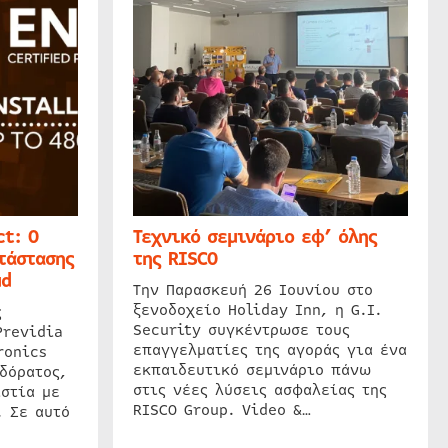
t: Ο
Τεχνικό σεμινάριο εφ’ όλης
τάστασης
της RISCO
ud
Την Παρασκευή 26 Ιουνίου στο
ξενοδοχείο Holiday Inn, η G.I.
ς
Security συγκέντρωσε τους
Previdia
επαγγελματίες της αγοράς για ένα
ronics
εκπαιδευτικό σεμινάριο πάνω
δόρατος,
στις νέες λύσεις ασφαλείας της
στία με
RISCO Group. Video &…
. Σε αυτό