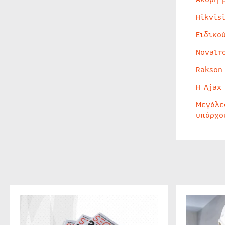
Hikvis
Ειδικο
Novatr
Rakson
Η Ajax
Μεγάλε
υπάρχο