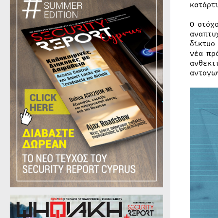
κατάρτ
Ο στόχ
αναπτυ
δίκτυο
νέα πρ
ανθεκτ
ανταγω