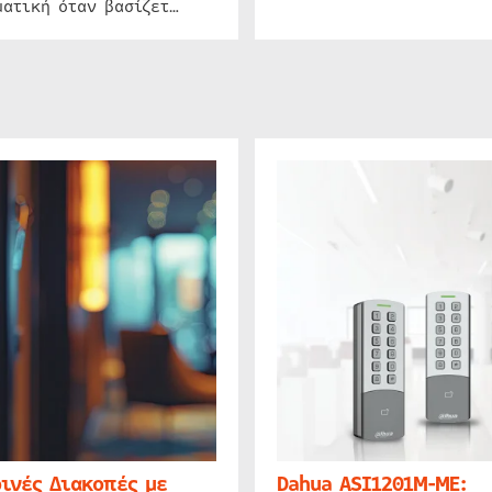
ατική όταν βασίζετ…
ινές Διακοπές με
Dahua ASI1201M-ME: