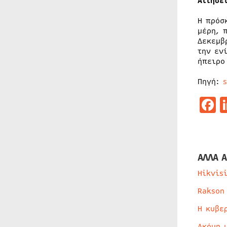
Αιτήσε
Η πρόσ
μέρη, 
Δεκεμβ
την εν
ήπειρο
Πηγή:
F
ΑΛΛΑ Α
Hikvis
Rakson
Η κυβε
Ακόμη 