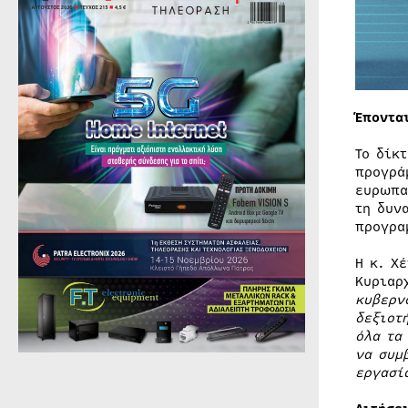
Έποντα
Το δίκ
προγρά
ευρωπα
τη δυν
προγρα
Η κ. Χ
Κυριαρ
κυβερν
δεξιοτ
όλα τα
να συμ
εργασί