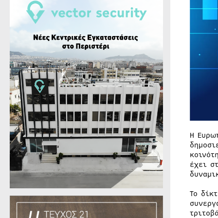
Η Ευρω
δημοσι
κοινότ
έχει σ
δυναμι
Το δίκ
συνεργ
τριτοβ