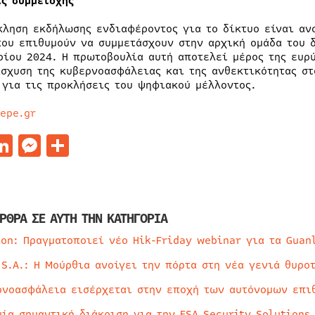
ις συμμετοχής
κληση εκδήλωσης ενδιαφέροντος για το δίκτυο είναι αν
που επιθυμούν να συμμετάσχουν στην αρχική ομάδα του 
ρίου 2024. Η πρωτοβουλία αυτή αποτελεί μέρος της ευρ
ίσχυση της κυβερνοασφάλειας και της ανθεκτικότητας σ
 για τις προκλήσεις του ψηφιακού μέλλοντος.
sepe.gr
acebook
LinkedIn
Messenger
Μοιραστείτε
ΡΘΡΑ ΣΕ ΑΥΤΗ ΤΗΝ ΚΑΤΗΓΟΡΙΑ
ion: Πραγματοποιεί νέο Hik-Friday webinar για τα Guan
 S.A.: Η Μούρθια ανοίγει την πόρτα στη νέα γενιά θυρο
ρνοασφάλεια εισέρχεται στην εποχή των αυτόνομων επι
μία σημαντική διάκριση για την ESA Security Solutions