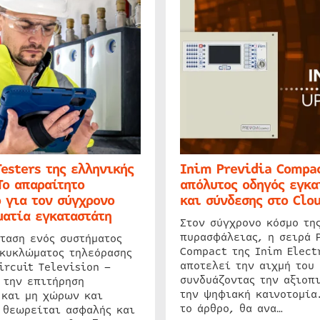
Testers της ελληνικής
Inim Previdia Compac
Το απαραίτητο
απόλυτος οδηγός εγκα
 για τον σύγχρονο
και σύνδεσης στο Clo
ατία εγκαταστάτη
Στον σύγχρονο κόσμο τη
πυρασφάλειας, η σειρά 
ταση ενός συστήματος
Compact της Inim Elect
 κυκλώματος τηλεόρασης
αποτελεί την αιχμή του 
ircuit Television –
συνδυάζοντας την αξιοπι
 την επιτήρηση
την ψηφιακή καινοτομία
 και μη χώρων και
το άρθρο, θα ανα…
 θεωρείται ασφαλής και