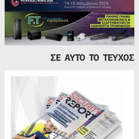
ΣΕ ΑΥΤΟ ΤΟ ΤΕΥΧΟΣ