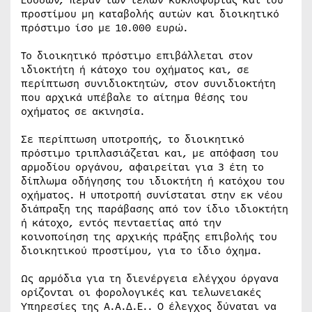
Εσόδων, πέραν των τελών κυκλοφορίας και του
προστίμου μη καταβολής αυτών και διοικητικό
πρόστιμο ίσο με 10.000 ευρώ.
Το διοικητικό πρόστιμο επιβάλλεται στον
ιδιοκτήτη ή κάτοχο του οχήματος και, σε
περίπτωση συνιδιοκτητών, στον συνιδιοκτήτη
που αρχικά υπέβαλε το αίτημα θέσης του
οχήματος σε ακινησία.
Σε περίπτωση υποτροπής, το διοικητικό
πρόστιμο τριπλασιάζεται και, με απόφαση του
αρμοδίου οργάνου, αφαιρείται για 3 έτη το
δίπλωμα οδήγησης του ιδιοκτήτη ή κατόχου του
οχήματος. Η υποτροπή συνίσταται στην εκ νέου
διάπραξη της παράβασης από τον ίδιο ιδιοκτήτη
ή κάτοχο, εντός πενταετίας από την
κοινοποίηση της αρχικής πράξης επιβολής του
διοικητικού προστίμου, για το ίδιο όχημα.
Ως αρμόδια για τη διενέργεια ελέγχου όργανα
ορίζονται οι φορολογικές και τελωνειακές
Υπηρεσίες της Α.Α.Δ.Ε.. Ο έλεγχος δύναται να