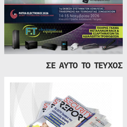
ΣΕ ΑΥΤΟ ΤΟ ΤΕΥΧΟΣ