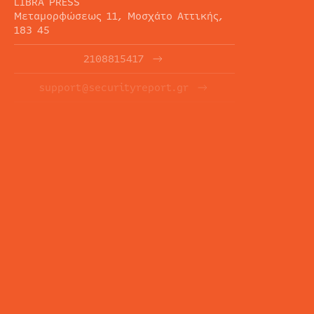
LIBRA PRESS
Μεταμορφώσεως 11, Μοσχάτο Αττικής,
183 45
2108815417
support@securityreport.gr
ΕΝΗΜΕΡΩΤΙΚΑ ΔΕΛΤΙΑ
ΕΓΓΡΑΦΉ