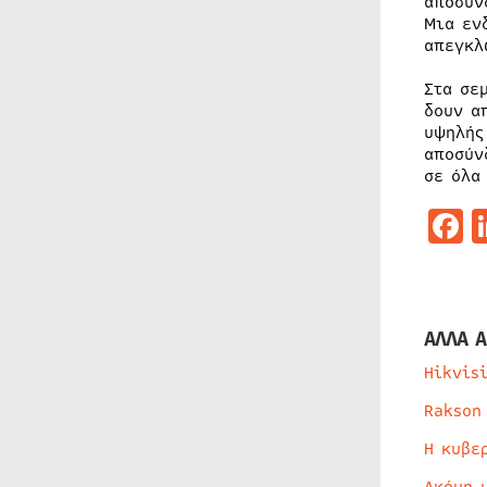
αποσύν
Μια εν
απεγκλ
Στα σε
δουν α
υψηλής
αποσύν
σε όλα
F
ΑΛΛΑ Α
Hikvis
Rakson
Η κυβε