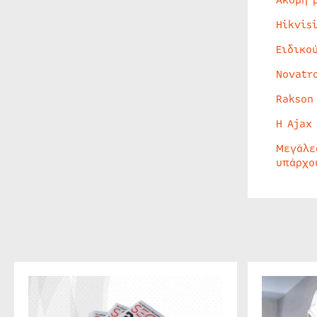
Ακόμη 
Hikvis
Ειδικο
Novatr
Rakson
Η Ajax
Μεγάλε
υπάρχο