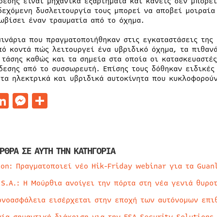
δεσης είναι μηχανικά εξαρτήματα και κανείς δεν μπορε
δεχόμενη δυσλειτουργία τους μπορεί να αποβεί μοιραία
ωβίσει έναν τραυματία από το όχημα.
μινάρια που πραγματοποιήθηκαν στις εγκαταστάσεις της 
πό κοντά πώς λειτουργεί ένα υβριδικό όχημα, τα πιθαν
 τάσης καθώς και τα σημεία στα οποία οι κατασκευαστές
δεσης από το συσσωρευτή. Επίσης τους δόθηκαν ειδικές
 τα ηλεκτρικά και υβριδικά αυτοκίνητα που κυκλοφορούν
acebook
LinkedIn
Messenger
Μοιραστείτε
ΡΘΡΑ ΣΕ ΑΥΤΗ ΤΗΝ ΚΑΤΗΓΟΡΙΑ
ion: Πραγματοποιεί νέο Hik-Friday webinar για τα Guan
 S.A.: Η Μούρθια ανοίγει την πόρτα στη νέα γενιά θυρο
ρνοασφάλεια εισέρχεται στην εποχή των αυτόνομων επι