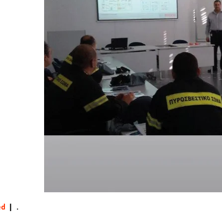
ed
|
.