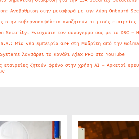
μία σημαντική διάκριση για την ESA Security Solutions
ion: Αναβάθμιση στην μεταφορά με την λύση Onboard Sec
ύς στην κυβερνοασφάλεια αναζητούν οι μισές εταιρείες
on Security: Ενισχύστε τον συναγερμό σας με το DSC – 
 S.A.: Μία νέα εμπειρία G2+ στη Μαδρίτη από την Golma
 Systems λανσάρει το κανάλι Ajax PRO στο YouTube
ς εταιρείες ζητούν φρένο στην χρήση AI – Αρκετοί ερε
υν