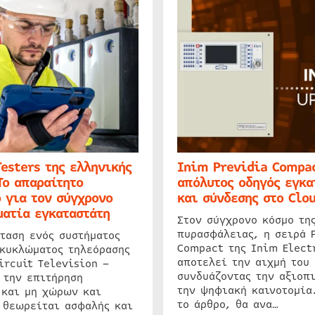
Testers της ελληνικής
Inim Previdia Compac
Το απαραίτητο
απόλυτος οδηγός εγκα
 για τον σύγχρονο
και σύνδεσης στο Clo
ατία εγκαταστάτη
Στον σύγχρονο κόσμο τη
πυρασφάλειας, η σειρά 
ταση ενός συστήματος
Compact της Inim Elect
 κυκλώματος τηλεόρασης
αποτελεί την αιχμή του 
ircuit Television –
συνδυάζοντας την αξιοπι
 την επιτήρηση
την ψηφιακή καινοτομία
 και μη χώρων και
το άρθρο, θα ανα…
 θεωρείται ασφαλής και