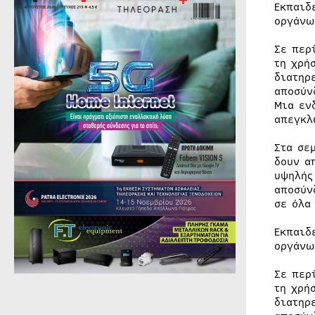
Eκπαιδ
οργάνω
Σε περ
τη χρή
διατηρ
αποσύν
Μια εν
απεγκλ
Στα σε
δουν α
υψηλής
αποσύν
σε όλα
Eκπαιδ
οργάνω
Σε περ
τη χρή
διατηρ