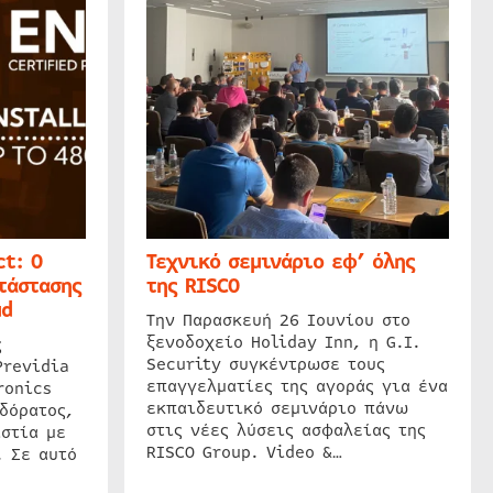
t: Ο
Τεχνικό σεμινάριο εφ’ όλης
τάστασης
της RISCO
ud
Την Παρασκευή 26 Ιουνίου στο
ξενοδοχείο Holiday Inn, η G.I.
ς
Security συγκέντρωσε τους
Previdia
επαγγελματίες της αγοράς για ένα
ronics
εκπαιδευτικό σεμινάριο πάνω
δόρατος,
στις νέες λύσεις ασφαλείας της
στία με
RISCO Group. Video &…
. Σε αυτό