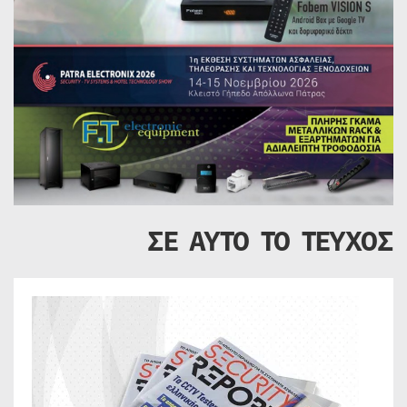
ΣΕ ΑΥΤΟ ΤΟ ΤΕΥΧΟΣ