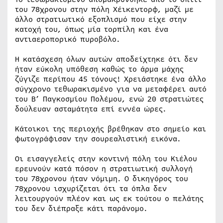
του 78χρονου στην πόλη Χέικεντορφ, μαζί με
άλλο στρατιωτικό εξοπλισμό που είχε στην
κατοχή του, όπως μία τορπίλη και ένα
αντιαεροπορικό πυροβόλο.
Η κατάσχεση όλων αυτών αποδείχτηκε ότι δεν
ήταν εύκολη υπόθεση καθώς το άρμα μάχης
ζύγιζε περίπου 45 τόνους! Χρειάστηκε ένα άλλο
σύγχρονο τεθωρακισμένο για να μεταφέρει αυτό
του Β’ Παγκοσμίου Πολέμου, ενώ 20 στρατιώτες
δούλευαν ασταμάτητα επί εννέα ώρες.
Κάτοικοι της περιοχής βρέθηκαν στο σημείο και
φωτογράφισαν την σουρεαλιστική εικόνα.
Οι εισαγγελείς στην κοντινή πόλη του Κιέλου
ερευνούν κατά πόσον η στρατιωτική συλλογή
του 78χρονου ήταν νόμιμη. Ο δικηγόρος του
78χρονου ισχυρίζεται ότι τα όπλα δεν
λειτουργούν πλέον και ως εκ τούτου ο πελάτης
του δεν διέπραξε κάτι παράνομο.