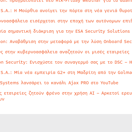
ion: Πραγματοποιεί νέο Hik-Friday webinar για τα Guan
 S.A.: Η Μούρθια ανοίγει την πόρτα στη νέα γενιά θυρο
ρνοασφάλεια εισέρχεται στην εποχή των αυτόνομων επι
μία σημαντική διάκριση για την ESA Security Solutions
ion: Αναβάθμιση στην μεταφορά με την λύση Onboard Sec
ύς στην κυβερνοασφάλεια αναζητούν οι μισές εταιρείες
on Security: Ενισχύστε τον συναγερμό σας με το DSC – 
 S.A.: Μία νέα εμπειρία G2+ στη Μαδρίτη από την Golma
 Systems λανσάρει το κανάλι Ajax PRO στο YouTube
ς εταιρείες ζητούν φρένο στην χρήση AI – Αρκετοί ερε
υν