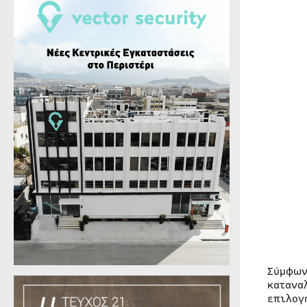
Σύμφων
κατανα
επιλογ