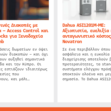
ινές Διακοπές με
Dahua ASI1201M-ME:
 – Access Control και
Αξιοπιστία, ευελιξία 
cks για Ξενοδοχεία
ανταγωνιστικό κόστος
nb
Novatron
ιάσεις δωματίων εν όψει
Σε ένα περιβάλλον όπου
ινών διακοπών – και όχι
ασφάλεια και η ευκολία
ουν αυξηθεί σημαντικά
διαχείρισης αποτελούν 
δα και την Κύπρο. Οι
προτεραιότητες, τα stan
ς εστιάζουν ιδιαιτέρως
συστήματα ελέγχου πρόσ
εσίες που
αποκτούν ολοένα και με
ουν, και μάλι…
σημασία. Το Dahua ASI1