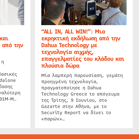
“ALL IN, ALL WIN!”: Μια
και
εκρηκτική εκδήλωση από την
 από την
Dahua Technology με
τεχνολογία αιχμής,
επαγγελματίες του κλάδου και
 η
πλούσια δώρα
βασικές
Μία λαμπερή παρουσίαση, γεμάτη
dalone
προηγμένη τεχνολογία,
βασης
πραγματοποίησε η Dahua
γαλύτερη
Technology Greece το απόγευμα
201M-M…
της Τρίτης, 9 Ιουνίου, στο
Gazarte στην Αθήνα, με το
Security Report να δίνει το
«παρών»…