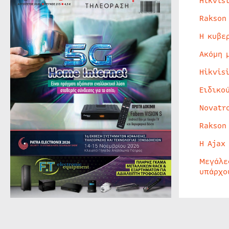
Hikvis
Rakson
Η κυβε
Ακόμη 
Hikvis
Ειδικο
Novatr
Rakson
Η Ajax
Μεγάλε
υπάρχο