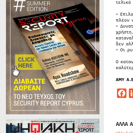
τελικό
• Επιλ
πλέον 
• Δυνα
χρήστη
κατανα
δεν αλ
• Οι ρ
Ο κατα
καλύτε
ΑΜΥ Α.Ε
F
ΑΛΛΑ Α