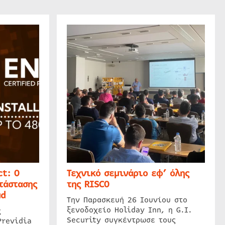
t: Ο
Τεχνικό σεμινάριο εφ’ όλης
τάστασης
της RISCO
ud
Την Παρασκευή 26 Ιουνίου στο
ξενοδοχείο Holiday Inn, η G.I.
ς
Security συγκέντρωσε τους
Previdia