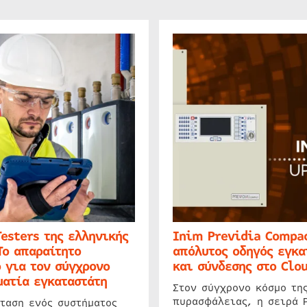
Testers της ελληνικής
Inim Previdia Compac
Το απαραίτητο
απόλυτος οδηγός εγκα
 για τον σύγχρονο
και σύνδεσης στο Clo
ατία εγκαταστάτη
Στον σύγχρονο κόσμο τη
πυρασφάλειας, η σειρά 
ταση ενός συστήματος