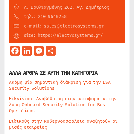
Λ. Βουλιαγμένης 262, Αγ. Δημήτριος
τηλ.: 210 9640258
e-mail: sales@electrosystems.gr
site: https://electrosystems.gr/
Facebook
LinkedIn
Messenger
Μοιραστείτε
ΑΛΛΑ ΑΡΘΡΑ ΣΕ ΑΥΤΗ ΤΗΝ ΚΑΤΗΓΟΡΙΑ
Ακόμη μία σημαντική διάκριση για την ESA
Security Solutions
Hikvision: Αναβάθμιση στην μεταφορά με την
λύση Onboard Security Solution for Bus
Operations
Ειδικούς στην κυβερνοασφάλεια αναζητούν οι
μισές εταιρείες