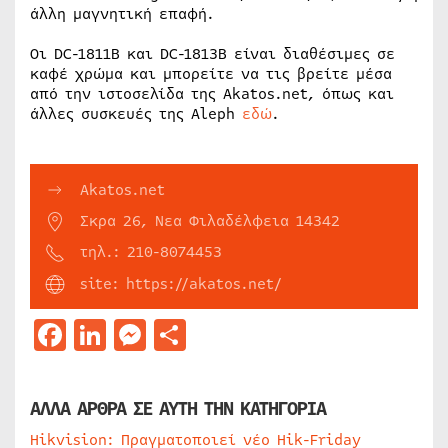
άλλη μαγνητική επαφή.
Οι DC-1811B και DC-1813B είναι διαθέσιμες σε
καφέ χρώμα και μπορείτε να τις βρείτε μέσα
από την ιστοσελίδα της Akatos.net, όπως και
άλλες συσκευές της Aleph
εδώ
.
Akatos.net
Σκρα 26, Νεα Φιλαδέλφεια 14342
τηλ.: 210-8074453
site: https://akatos.net/
Facebook
LinkedIn
Messenger
Μοιραστείτε
ΑΛΛΑ ΑΡΘΡΑ ΣΕ ΑΥΤΗ ΤΗΝ ΚΑΤΗΓΟΡΙΑ
Hikvision: Πραγματοποιεί νέο Hik-Friday