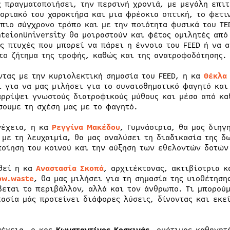
ς πραγματοποιήσει, την περσινή χρονιά, με μεγάλη επιτ
οριακό του χαρακτήρα και μια φρέσκια οπτική, το φετιν
 πιο σύγχρονο τρόπο και με την ποιότητα φυσικά του TE
nteionUniversity θα μοιραστούν και φέτος ομιλητές από
ις πτυχές που μπορεί να πάρει η έννοια του FEED ή να 
το ζήτημα της τροφής, καθώς και της ανατροφοδότησης.
ντας με την κυριολεκτική σημασία του FEED, η κα
Θέκλα
ι για να μας μιλήσει για το συναισθηματικό φαγητό και
αρρίψει γνωστούς διατροφικούς μύθους και μέσα από κα
σουμε τη σχέση μας με το φαγητό.
νέχεια, η κα
Ρεγγίνα Μακέδου
, Γυμνάστρια, θα μας διηγ
 με τη λευχαιμία, θα μας αναλύσει τη διαδικασία της δ
ποίηση του κοινού και την αύξηση των εθελοντών δοτών
θεί η κα
Αναστασία Σκοπά
, αρχιτέκτονας, ακτιβίστρια 
ow
.
waste
, θα μας μιλήσει για τη σημασία της υιοθέτηση
βεται το περιβάλλον, αλλά και τον άνθρωπο. Τι μπορούμ
τασία μάς προτείνει διάφορες λύσεις, δίνοντας και εκ