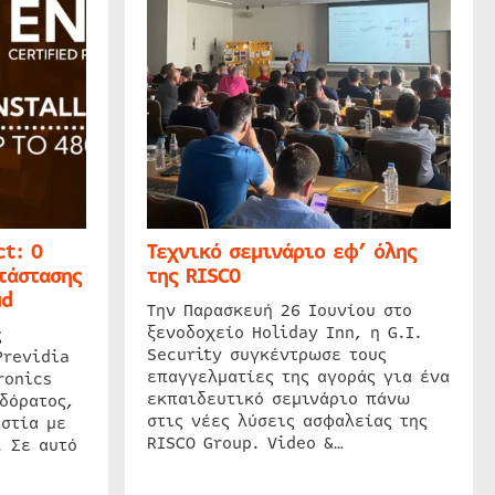
t: Ο
Τεχνικό σεμινάριο εφ’ όλης
τάστασης
της RISCO
ud
Την Παρασκευή 26 Ιουνίου στο
ξενοδοχείο Holiday Inn, η G.I.
ς
Security συγκέντρωσε τους
Previdia
επαγγελματίες της αγοράς για ένα
ronics
εκπαιδευτικό σεμινάριο πάνω
δόρατος,
στις νέες λύσεις ασφαλείας της
στία με
RISCO Group. Video &…
. Σε αυτό