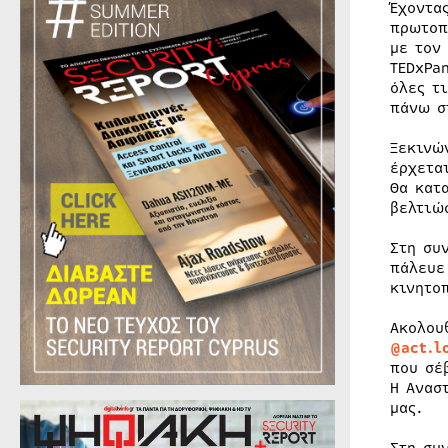
Έχοντα
πρωτοπ
με τον
TEDxPa
όλες τ
πάνω σ
Ξεκινώ
έρχετα
Θα κατ
βελτιώ
Στη συ
πάλευε
κινητο
Ακολου
@
act
.
l
που σέ
Η Ανασ
μας.