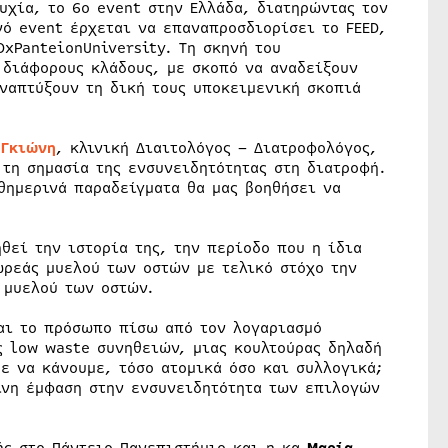
υχία, το 6ο event στην Ελλάδα, διατηρώντας τον
ό event έρχεται να επαναπροσδιορίσει το FEED,
DxPanteionUniversity. Τη σκηνή του
 διάφορους κλάδους, με σκοπό να αναδείξουν
αναπτύξουν τη δική τους υποκειμενική σκοπιά
 Γκιώνη
, κλινική Διαιτολόγος – Διατροφολόγος,
 τη σημασία της ενσυνειδητότητας στη διατροφή.
θημερινά παραδείγματα θα μας βοηθήσει να
ηθεί την ιστορία της, την περίοδο που η ίδια
ωρεάς μυελού των οστών με τελικό στόχο την
 μυελού των οστών.
και το πρόσωπο πίσω από τον λογαριασμό
ς low waste συνηθειών, μιας κουλτούρας δηλαδή
ε να κάνουμε, τόσο ατομικά όσο και συλλογικά;
είνη έμφαση στην ενσυνειδητότητα των επιλογών