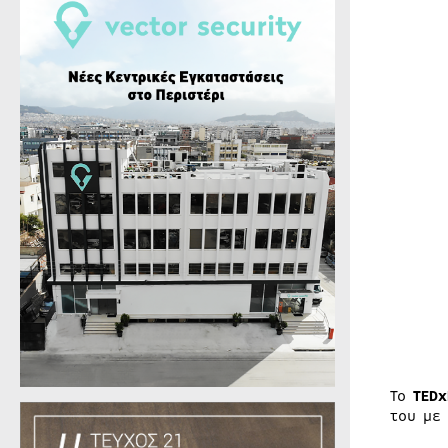
Το
TEDx
του με