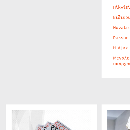
Hikvis
Ειδικο
Novatr
Rakson
Η Ajax
Μεγάλε
υπάρχο