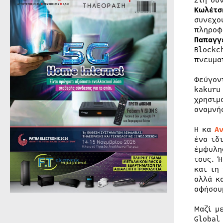
Στη συ
Κωλέτσ
συνεχο
πληροφ
Παπαγγ
Blockc
πνευμα
Φεύγον
kakuru
χρησιμ
αναμνή
Η κα
Α
ένα ιδ
έμφυλη
τους. 
και τη
αλλά κ
αφήσου
Μαζί μ
Global