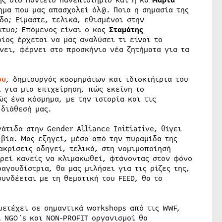
ής στο Πάντειο Πανεπιστήμιο και η κα
Μαρία
ημα που μας απασχολεί όλ@. Ποια η σημασία της
ο; Είμαστε, τελικά, εθισμένοι στην
κτυο; Επόμενος είναι ο κος
Σταμάτης
ίος έρχεται να μας αναλύσει τι είναι το
νει, φέρνει στο προσκήνιο νέα ζητήματα για τα
ου
, δημιουργός κοσμημάτων και ιδιοκτήτρια του
k για μια επιχείρηση, πώς εκείνη το
ώς ένα κόσμημα, με την ιστορία και τις
 διάθεσή μας.
άτιδα στην Gender Alliance Initiative, θίγει
βία. Μας εξηγεί, μέσα από την πυραμίδα της
ακρίσεις οδηγεί, τελικά, στη νομιμοποίησή
ορεί κανείς να κλιμακωθεί, φτάνοντας στον φόνο
ραγουδίστρια, θα μας μιλήσει για τις ρίζες της,
υνδέεται με τη θεματική του FEED, θα το
μμετέχει σε σημαντικά workshops από τις WWF,
ί NGO´s και NON-PROFIT οργανισμοί θα