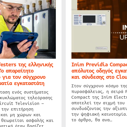
Testers της ελληνικής
Inim Previdia Compac
Το απαραίτητο
απόλυτος οδηγός εγκα
 για τον σύγχρονο
και σύνδεσης στο Clo
ατία εγκαταστάτη
Στον σύγχρονο κόσμο τη
πυρασφάλειας, η σειρά 
ταση ενός συστήματος
Compact της Inim Elect
 κυκλώματος τηλεόρασης
αποτελεί την αιχμή του 
ircuit Television –
συνδυάζοντας την αξιοπι
 την επιτήρηση
την ψηφιακή καινοτομία
 και μη χώρων και
το άρθρο, θα ανα…
 θεωρείται ασφαλής και
ατική όταν βασίζετ…