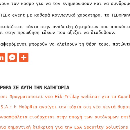
νουν τον κόσμο για να τον ενημερώσουν και να συνδράμ
 TEDx event με καθαρά κοινωνικό χαρακτήρα, το TEDxPan
ατολίζεται πάντα στην ανάδειξη ζητημάτων που προκύπτ
αι στην προώθηση ιδεών που αξίζει να διαδοθούν.
ιαφερόμενοι μπορούν να κλείσουν τη θέση τους, πατών
acebook
LinkedIn
Messenger
Μοιραστείτε
ΡΘΡΑ ΣΕ ΑΥΤΗ ΤΗΝ ΚΑΤΗΓΟΡΙΑ
ion: Πραγματοποιεί νέο Hik-Friday webinar για τα Guan
 S.A.: Η Μούρθια ανοίγει την πόρτα στη νέα γενιά θυρο
ρνοασφάλεια εισέρχεται στην εποχή των αυτόνομων επι
μία σημαντική διάκριση για την ESA Security Solutions