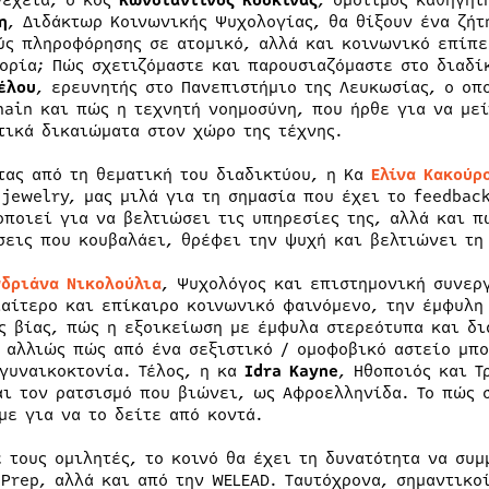
νέχεια, ο κος
Κωνσταντίνος Κοσκινάς
, ομότιμος καθηγητ
η
, Διδάκτωρ Kοινωνικής Ψυχολογίας, θα θίξουν ένα ζήτ
ύς πληροφόρησης σε ατομικό, αλλά και κοινωνικό επίπεδ
ορία; Πώς σχετιζόμαστε και παρουσιαζόμαστε στο διαδί
έλου
, ερευνητής στο Πανεπιστήμιο της Λευκωσίας, ο οπο
hain και πώς η τεχνητή νοημοσύνη, που ήρθε για να μεί
τικά δικαιώματα στον χώρο της τέχνης.
τας από τη θεματική του διαδικτύου, η Κα
Ελίνα Κακούρ
 jewelry, μας μιλά για τη σημασία που έχει το feedbac
οποιεί για να βελτιώσει τις υπηρεσίες της, αλλά και π
σεις που κουβαλάει, θρέφει την ψυχή και βελτιώνει τη
νδριάνα Νικολούλια
, Ψυχολόγος και επιστημονική συνεργ
ιαίτερο και επίκαιρο κοινωνικό φαινόμενο, την έμφυλη 
ς βίας, πώς η εξοικείωση με έμφυλα στερεότυπα και δι
Ή αλλιώς πώς από ένα σεξιστικό / ομοφοβικό αστείο μπ
 γυναικοκτονία. Τέλος, η κα
Idra
K
ayne
, Hθοποιός και Τ
αι τον ρατσισμό που βιώνει, ως Αφροελληνίδα. Το πώς σ
με για να το δείτε από κοντά.
ε τους ομιλητές, το κοινό θα έχει τη δυνατότητα να συ
 Prep, αλλά και από την WELEAD. Ταυτόχρονα, σημαντικο