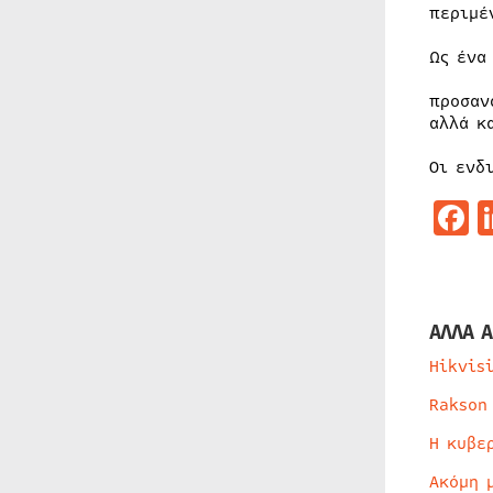
περιμέ
Ως ένα
προσαν
αλλά κ
Οι ενδ
F
ΑΛΛΑ Α
Hikvis
Rakson
Η κυβε
Ακόμη 