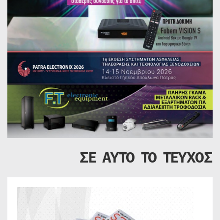
ΣΕ ΑΥΤΟ ΤΟ ΤΕΥΧΟΣ