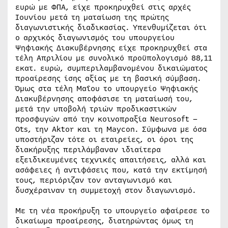
ευρώ με ΦΠΑ, είχε προκηρυχθεί στις αρχές
Ιουνίου μετά τη ματαίωση της πρώτης
διαγωνιστικής διαδικασίας. Υπενθυμίζεται ότι
ο αρχικός διαγωνισμός του υπουργείου
Ψηφιακής Διακυβέρνησης είχε προκηρυχθεί στα
τέλη Απριλίου με συνολικό προϋπολογισμό 88,11
εκατ. ευρώ, συμπεριλαμβανομένου δικαιώματος
προαίρεσης ίσης αξίας με τη βασική σύμβαση.
Όμως στα τέλη Μαΐου το υπουργείο Ψηφιακής
Διακυβέρνησης αποφάσισε τη ματαίωσή του,
μετά την υποβολή τριών προδικαστικών
προσφυγών από την κοινοπραξία Neurosoft –
Ots, την Aktor και τη Maycon. Σύμφωνα με όσα
υποστήριζαν τότε οι εταιρείες, οι όροι της
διακήρυξης περιλάμβαναν ιδιαίτερα
εξειδικευμένες τεχνικές απαιτήσεις, αλλά και
ασάφειες ή αντιφάσεις που, κατά την εκτίμησή
τους, περιόριζαν τον ανταγωνισμό και
δυσχέραιναν τη συμμετοχή στον διαγωνισμό.
Με τη νέα προκήρυξη το υπουργείο αφαίρεσε το
δικαίωμα προαίρεσης, διατηρώντας όμως τη